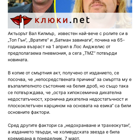
Актьорът Вал Килмър, известен най-вече с ролите си в
„Топ Гън“, „Вратите“ и „Батман завинаги“, почина на 65-
годишна възраст на 1 април в Лос Анджелис от
предполагаема пневмония, а сега „TMZ“ потвърди
новината.
В копие от смъртния акт, получено от изданието, се
посочва, че „непосредствената причина“ за смъртта му е
възпалителното състояние на белия дроб, но също така
се потвърждава, че „остра хипоксемична дихателна
недостатъчност, хронична дихателна недостатъчност и
плоскоклетъчен карцином на основата на езика“ са били
основните фактори.
Сред другите фактори са „недохранване и трахеокутан“,
а изданието твърди, че холивудската звезда е била
кремирана в понеделник, 7 март.