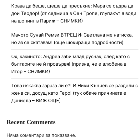
Крава да беше, щеше да пресъхне: Мара се съдра да
дои Теодор! (от седмица в Сен Тропе, глупакът я води
на шопинг в Париж – СНИМКИ)
Мачото Сунай Ремзи ВТРЕЩИ: Светлана ме натиска,
но аз се скатавам! (още шокиращи подробности)
Ох, какиното: Андреа заби млад руснак, след като с
българите не й провървя! (призна, че е влюбена в
Игор – СНИМКИ)
Това някаква зараза ли е?! И Ники Кънчев се раздели с
жена си, досущ като Геро! (тук обаче причината е
Даниела – ВИЖ ОЩЕ)
Recent Comments
Няма коментари за показване.