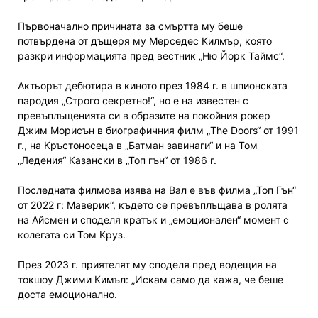
Първоначално причината за смъртта му беше
потвърдена от дъщеря му Мерседес Килмър, която
разкри информацията пред вестник „Ню Йорк Таймс“.
Актьорът дебютира в киното през 1984 г. в шпионската
пародия „Строго секретно!“, но е на известен с
превъплъщенията си в образите на покойния рокер
Джим Морисън в биографичния филм „The Doors“ от 1991
г., на Кръстоносеца в „Батман завинаги“ и на Том
„Ледения“ Казански в „Топ гън“ от 1986 г.
Последната филмова изява на Вал е във филма „Топ Гън“
от 2022 г: Маверик“, където се превъплъщава в ролята
на Айсмен и споделя кратък и „емоционален“ момент с
колегата си Том Круз.
През 2023 г. приятелят му споделя пред водещия на
токшоу Джими Кимъл: „Искам само да кажа, че беше
доста емоционално.