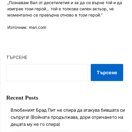
„Познавам Вал от десетилетия и за да се върне той и да
изиграе този герой… той е толкова силен актьор, че
моментално се превърна отново в този герой.“
Източник: msn.com
ТЪРСЕНЕ
Търсене
Recent Posts
Влюбеният Брад Пит не спира да атакува бившата си
съпруга! (Войната продължава, дори отричането на
децата му не го спира)