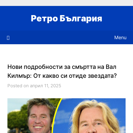
Skip
to
Ретро България
content
Menu
Нови подробности за смъртта на Вал
Килмър: От какво си отиде звездата?
Posted on април 11, 2025