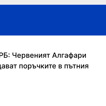
ЕРБ: Червеният Алгафари
дават поръчките в пътния