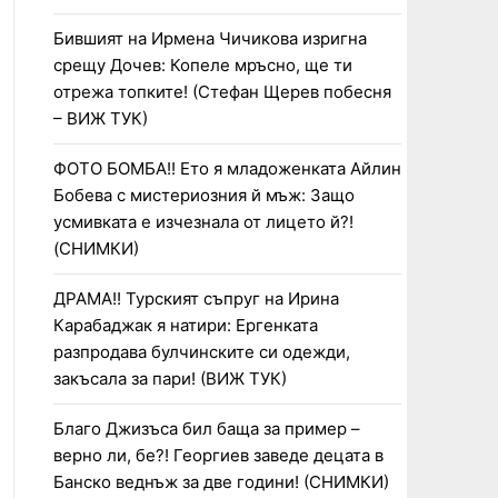
Бившият на Ирмена Чичикова изригна
срещу Дочев: Копеле мръсно, ще ти
отрежа топките! (Стефан Щерев побесня
– ВИЖ ТУК)
ФОТО БОМБА!! Ето я младоженката Айлин
Бобева с мистериозния й мъж: Защо
усмивката е изчезнала от лицето й?!
(СНИМКИ)
ДРАМА!! Турският съпруг на Ирина
Карабаджак я натири: Ергенката
разпродава булчинските си одежди,
закъсала за пари! (ВИЖ ТУК)
Благо Джизъса бил баща за пример –
верно ли, бе?! Георгиев заведе децата в
Банско веднъж за две години! (СНИМКИ)