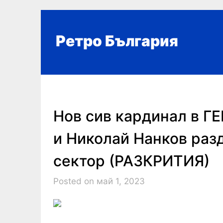
Skip
to
content
Ретро България
Нов сив кардинал в Г
и Николай Нанков раз
сектор (РАЗКРИТИЯ)
Posted on май 1, 2023