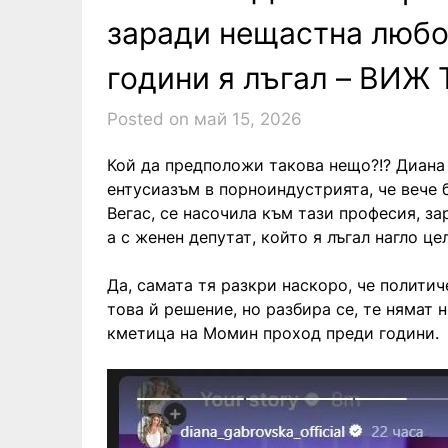
заради нещастна любов
години я лъгал – ВИЖ 
Posted on май 15, 2026
Кой да предположи такова нещо?!? Диана 
ентусиазъм в порноиндустрията, че вече 
Вегас, се насочила към тази професия, за
а с женен депутат, който я лъгал нагло це
Да, самата тя разкри наскоро, че полити
това й решение, но разбира се, те нямат
кметица на Момин проход преди години.