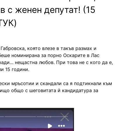
 с женен депутат! (15
ТУК)
Габровска, която влезе в такъв размах и
беше номинирана за порно Оскарите в Лас
ради… нещастна любов. При това не с кого да е,
ли 15 години.
чески мръсотии и скандали са я подтикнали към
 нищо общо с шеговитата й кандидатура за