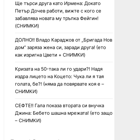
Ще търси друга като Ирмена: Докато
Петър Дочев работи, вижте с кого се
забавлява новата му тръпка Фейгин!
(СНИМКИ)
ДОЛНО!! Владо Караджов от „Бригада Нов
дом“ заряза жена си, заради друга! (ето
как изригна Цвети + СНИМКИ)
Кризата на 50-така ли го удари?! Надя
издра лицето на Коцето: Чука ли я тая
голата, бе?! (няма да повярвате коя е –
СНИМКИ)
СЕФТЕ!! Гала показа втората си внучка
Джина: Бебето шашна мрежата! (ето защо
– СНИМКИ)