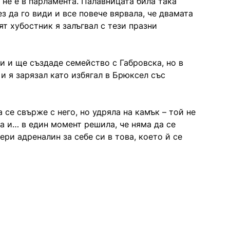
 не е в парламента. Палавницата била така
ез да го види и все повече вярвала, че двамата
т хубостник я залъгвал с тези празни
си и ще създаде семейство с Габровска, но в
 и я зарязал като избягал в Брюксел със
се свърже с него, но удряла на камък – той не
ла и… в един момент решила, че няма да се
ри адреналин за себе си в това, което й се