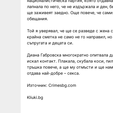
националистическа партия, която отдавна
лапнала по него, че не издържала и ден, б
ще заживеят заедно. Още повече, че самия
обещания.
Той я уверявал, че ще се разведе с жена 
крайна сметка не само не го направил, но
съпругата и децата си.
Диана Габровска многократно опитвала да 
искал контакт. Плакала, скубала коси, пи
тръшка повече, а ще му отмъсти и ще наме
отдава най-добре – секса.
Източник: Crimesbg.com
Kliuki.bg