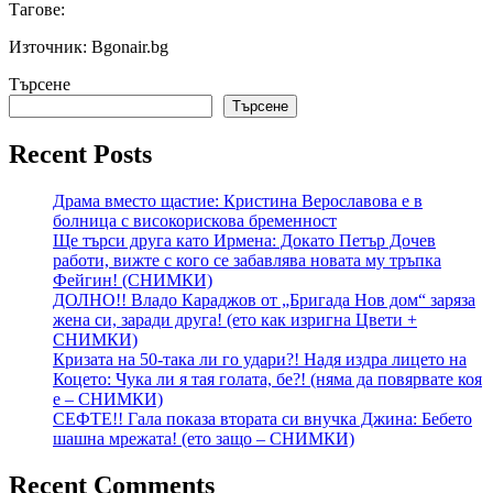
Тагове:
Източник: Bgonair.bg
Търсене
Търсене
Recent Posts
Драма вместо щастие: Кристина Верославова е в
болница с високорискова бременност
Ще търси друга като Ирмена: Докато Петър Дочев
работи, вижте с кого се забавлява новата му тръпка
Фейгин! (СНИМКИ)
ДОЛНО!! Владо Караджов от „Бригада Нов дом“ заряза
жена си, заради друга! (ето как изригна Цвети +
СНИМКИ)
Кризата на 50-така ли го удари?! Надя издра лицето на
Коцето: Чука ли я тая голата, бе?! (няма да повярвате коя
е – СНИМКИ)
СЕФТЕ!! Гала показа втората си внучка Джина: Бебето
шашна мрежата! (ето защо – СНИМКИ)
Recent Comments