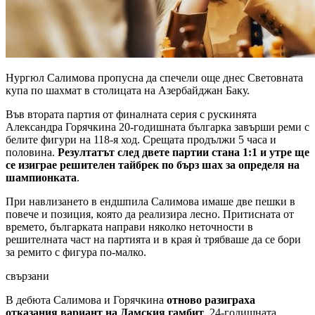
Нургюл Салимова пропусна да спечели още днес Световната
купа по шахмат в столицата на Азербайджан Баку.
Във втората партия от финалната серия с рускинята
Александра Горячкина 20-годишната българка завърши реми с
белите фигури на 118-я ход. Срещата продължи 5 часа и
половина.
Резултатът след двете партии стана 1:1 и утре ще
се изиграе решителен тайбрек по бърз шах за определя на
шампионката
.
При навлизането в ендшпила Салимова имаше две пешки в
повече и позиция, която да реализира лесно. Притисната от
времето, българката направи няколко неточности в
решителната част на партията и в края ѝ трябваше да се бори
за ремито с фигура по-малко.
свързани
В дебюта Салимова и Горячкина
отново разиграха
отказания вариант на Дамския гамбит
. 24-годишната