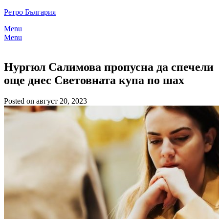
Skip
Ретро България
to
Menu
content
Menu
Нургюл Салимова пропусна да спечели
още днес Световната купа по шах
Posted on август 20, 2023