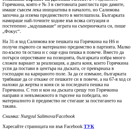
Горячкина, която е № 3 в световната ранглиста при дамите,
имаше съвсем лека инициатива в началото, но Салимова
започна да иззема предимството в мителшпила. Българката
намираше най-точните ходове във всяка ситуация и
постепенно „задушаваше“ играта на съперничката си, пише
„Фокус“.
На 31-я ход Салимова взе пешката на Горячкина на H6 и
получи първото си материално предимство в партията. Малко
по-късно тя остана и с още една пешка в повече. Вместо да
потърси опростяване на позицията, българката избра много
сложен вариант за реализация, а двата коня, които Горячкина
успя да постави в центъра на дъската, се превърнаха в
господари на карираното поле. За да се измъкне, българката
трябваше да се откаже от пешките си в повече, а на 67-я ход се
наложи да жертва и коня си за последната пешка на
Горячкина. С топ и кон на дъската срещу топ Горячкина
направи и невъзможното в търсене на победата, но
материалното ѝ предимство не стигаше за постигането на
такава.
Снимка: Nurgyul Salimova/Facebook
Харесайте страницата ни във Facebook
ТУК