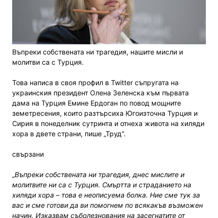
Въпреки собствената ни трагедия, нашите мисли и
молитви са с Турция.
Това написа в своя профил в Twitter съпругата на
украинския президент Олена Зеленска към първата
дама на Турция Емине Ердоган по повод мощните
земетресения, които разтърсиха Югоизточна Турция и
Сирия в понеделник сутринта и отнеха живота на хиляди
хора в двете страни, пише „Труд“.
свързани
„
Въпреки собствената ни трагедия, днес мислите и
молитвите ни са с Турция. Смъртта и страданието на
хиляди хора – това е неописуема болка. Ние сме тук за
вас и сме готови да ви помогнем по всякакъв възможен
начин. Изказвам съболезнования на засегнатите от