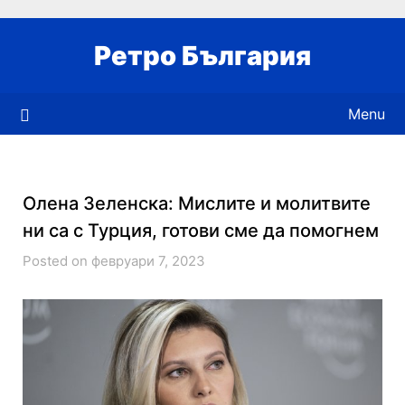
Skip
to
Ретро България
content
Menu
Олена Зеленска: Мислите и молитвите
ни са с Турция, готови сме да помогнем
Posted on февруари 7, 2023