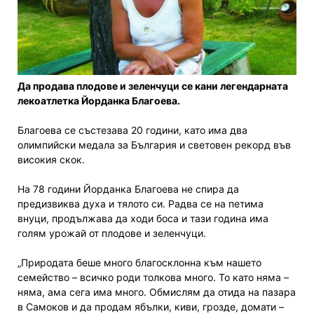
Да продава плодове и зеленчуци се кани легендарната
лекоатлетка Йорданка Благоева.
Благоева се състезава 20 години, като има два
олимпийски медала за България и световен рекорд във
високия скок.
На 78 години Йорданка Благоева не спира да
предизвиква духа и тялото си. Радва се на петима
внуци, продължава да ходи боса и тази година има
голям урожай от плодове и зеленчуци.
„Природата беше много благосклонна към нашето
семейство – всичко роди толкова много. То като няма –
няма, ама сега има много. Обмислям да отида на пазара
в Самоков и да продам ябълки, киви, грозде, домати –