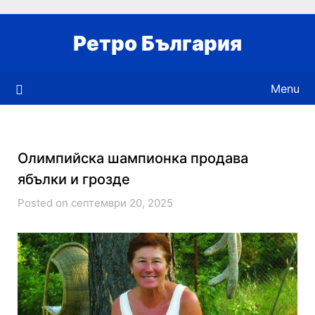
Skip
to
Ретро България
content
Menu
Олимпийска шампионка продава
ябълки и грозде
Posted on септември 20, 2025