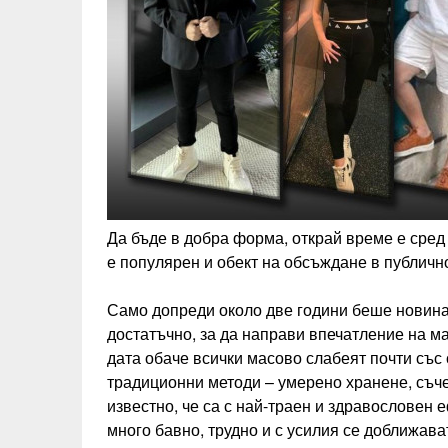
Да бъде в добра форма, открай време е сред 
е популярен и обект на обсъждане в публичн
Само допреди около две години беше новина,
достатъчно, за да направи впечатление на м
дата обаче всички масово слабеят почти със 
традиционни методи – умерено хранене, съче
известно, че са с най-траен и здравословен 
много бавно, трудно и с усилия се доближав