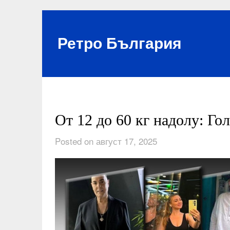
Skip
to
content
Ретро България
От 12 до 60 кг надолу: Го
Posted on август 17, 2025