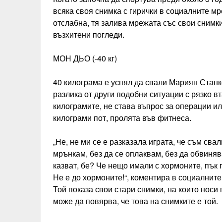
всяка своя снимка с гирички в социалните мр
отслабна, тя залива мрежата със свои снимки
възхитени погледи.
МОН ДЬО (-40 кг)
40 килограма е успял да свали Мариян Станко
разлика от други подобни ситуации с рязко 
килограмите, не става въпрос за операции ил
килограми пот, пролята във фитнеса.
„Не, не ми се е разказала играта, че съм сва
мрънкам, без да се оплаквам, без да обвиня
казват, бе? Че нещо имали с хормоните, пък 
Не е до хормоните!“, коментира в социалнит
Той показа свои стари снимки, на които носи
може да повярва, че това на снимките е той.