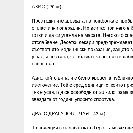
АЗИС (-20 кг)
През годините звездата на попфолка е пробв
с пластични операции. Но всичко при него е б
готви и да си угажда на масата. Неговото сп
отслабване. Десетки лекари предупреждават,
съответните медицински показания, защото в
у нас, и по света, се ползват за лесно отслаб
признават.
Азис, който винаги е бил откровен в публично
изключение. Той е сред единиците, които при
тях е успял да се освободи от 20 килограма 
звездата от години упорито спортува.
ДРАГО ДРАГАНОВ – ЧАЯ (-43 кг)
Тв водещият отслабна като Геро, само че оп