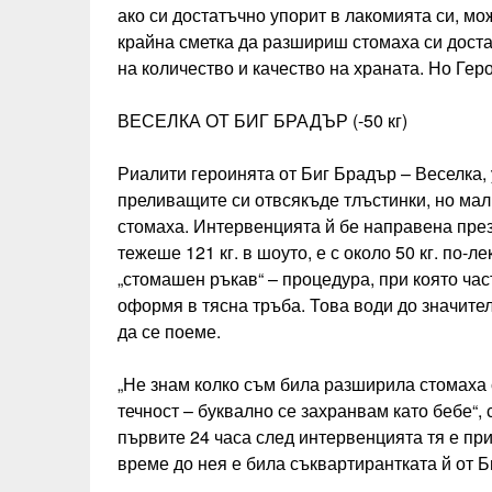
ако си достатъчно упорит в лакомията си, мо
крайна сметка да разшириш стомаха си доста
на количество и качество на храната. Но Геро
ВЕСЕЛКА ОТ БИГ БРАДЪР (-50 кг)
Риалити героинята от Биг Брадър – Веселка, 
преливащите си отвсякъде тлъстинки, но мал
стомаха. Интервенцията й бе направена през
тежеше 121 кг. в шоуто, е с около 50 кг. по-л
„стомашен ръкав“ – процедура, при която час
оформя в тясна тръба. Това води до значите
да се поеме.
„Не знам колко съм била разширила стомаха с
течност – буквално се захранвам като бебе“,
първите 24 часа след интервенцията тя е пр
време до нея е била съквартирантката й от Б