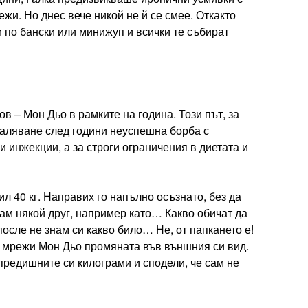
ежи. Но днес вече никой не й се смее. Откакто
 по бански или минижуп и всички те събират
в – Мон Дьо в рамките на година. Този път, за
вталяване след години неуспешна борба с
и инжекции, а за строги ограничения в диетата и
лил 40 кг. Направих го напълно осъзнато, без да
вам някой друг, например като… Какво обичат да
после не знам си какво било… Не, от папкането е!
е мрежи Мон Дьо промяната във външния си вид.
 предишните си килограми и сподели, че сам не