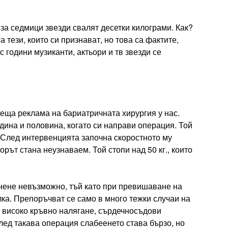
за седмици звезди свалят десетки килограми. Как?
 тези, които си признават, но това са фактите,
с години музиканти, актьори и тв звезди се
еща реклама на бариатричната хирургия у нас.
дина и половина, когато си направи операция. Той
. След интервенцията започна скоростното му
рът стана неузнаваем. Той стопи над 50 кг., които
анене невъзможно, тъй като при превишаване на
ка. Препоръчват се само в много тежки случаи на
о високо кръвно налягане, сърдечносъдови
След такава операция слабеенето става бързо, но