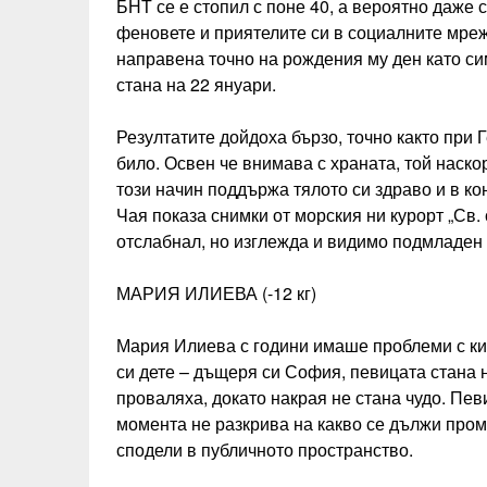
БНТ се е стопил с поне 40, а вероятно даже 
феновете и приятелите си в социалните мреж
направена точно на рождения му ден като си
стана на 22 януари.
Резултатите дойдоха бързо, точно както при Г
било. Освен че внимава с храната, той наскор
този начин поддържа тялото си здраво и в ко
Чая показа снимки от морския ни курорт „Св. 
отслабнал, но изглежда и видимо подмладен 
МАРИЯ ИЛИЕВА (-12 кг)
Мария Илиева с години имаше проблеми с кил
си дете – дъщеря си София, певицата стана 
проваляха, докато накрая не стана чудо. Пев
момента не разкрива на какво се дължи пром
сподели в публичното пространство.