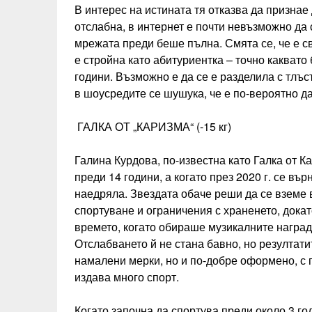
В интерес на истината тя отказва да признае 
отслабна, в интернет е почти невъзможно да 
мрежата преди беше пълна. Смята се, че е св
е стройна като абитуриентка – точно каквато
години. Възможно е да се е разделила с тлъст
в шоусредите се шушука, че е по-вероятно да
ГАЛКА ОТ „КАРИЗМА“ (-15 кг)
Галина Курдова, по-известна като Галка от 
преди 14 години, а когато през 2020 г. се в
наедряла. Звездата обаче реши да се вземе 
спортуване и ограничения с храненето, докат
времето, когато обираше музикалните награди
Отслабването й не стана бавно, но резултати
намалени мерки, но и по-добре оформено, с п
издава много спорт.
Когато започна да спортува преди около 3 г