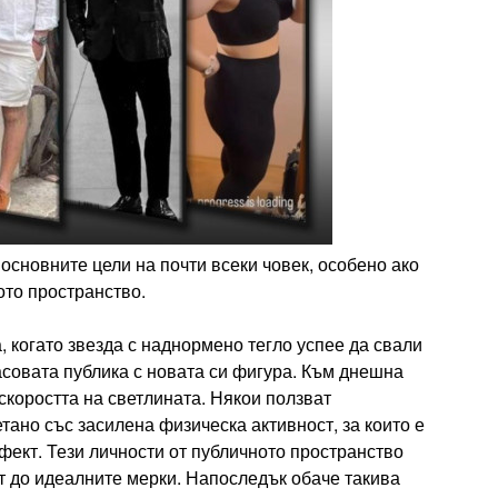
основните цели на почти всеки човек, особено ако
ото пространство.
 когато звезда с наднормено тегло успее да свали
асовата публика с новата си фигура. Към днешна
скоростта на светлината. Някои ползват
тано със засилена физическа активност, за които е
ефект. Тези личности от публичното пространство
ат до идеалните мерки. Напоследък обаче такива