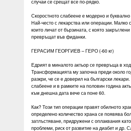
случаи се срещат все по-рядко.
Скоростното слабеене е модерно и буквално 
Най-често с лекарства или операции. Малко са
които личат от бързината, с която закръглени 
превръщат във фиданки.
ГЕРАСИМ ГЕОРГИЕВ – ГЕРО (-60 кг)
Едрият в миналото актьор се превръща в ход
Трансформацията му започна преди около го
разкри, че се е доверил на български лекари
слабеене и в рамките на половин година актьо
към днешна дата вече са поне 60.
Как? Този тип операции правят обилното хр
определено количество храна се появява бол
затлъстяване, придружени с оплаквания кат
проблеми, риск от развитие на диабет и др. 