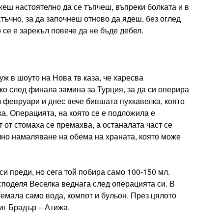
жеш настоятелно да се тъпчеш, въпреки болката и в
тъчно, за да започнеш отново да ядеш, без оглед
 се е зарекъл повече да не бъде дебел.
уж в шоуто на Нова тв каза, че харесва
ко след финала замина за Турция, за да си оперира
 февруари и днес вече бившата пухкавелка, която
ека. Операцията, на която се е подложила е
т от стомаха се премахва, а останалата част се
лно намаляване на обема на храната, която може
и преди, но сега той побира само 100-150 мл.
 споделя Веселка веднага след операцията си. В
иемала само вода, компот и бульон. През цялото
иг Брадър – Атижа.