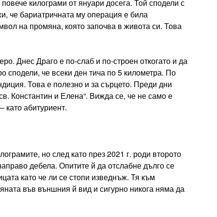
с повече килограми от януари досега. Той сподели с
и, че бариатричната му операция е била
мвол на промяна, която започва в живота си. Това
еро. Днес Драго е по-слаб и по-строен откогато и да
о сподели, че всеки ден тича по 5 километра. По
ндиция. Това е полезно и за сърцето. Преди дни
св. Константин и Елена“. Вижда се, че не само е
– като абитуриент.
ограмите, но след като през 2021 г. роди второто
направо дебела. Опитите й да отслабне дълго се
ицата като че ли се стопи изведнъж. Тя към
яната във външния й вид и сигурно никога няма да