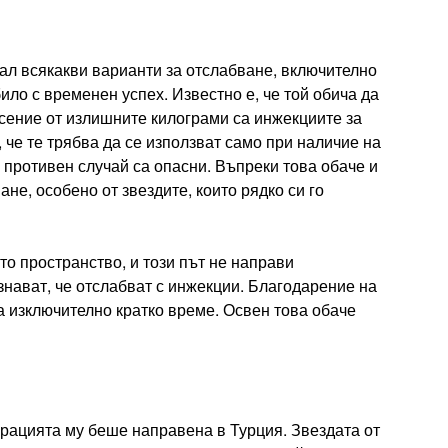
ал всякакви варианти за отслабване, включително
ило с временен успех. Известно е, че той обича да
асение от излишните килограми са инжекциите за
 че те трябва да се използват само при наличие на
 противен случай са опасни. Въпреки това обаче и
ване, особено от звездите, които рядко си го
то пространство, и този път не направи
знават, че отслабват с инжекции. Благодарение на
за изключително кратко време. Освен това обаче
ерацията му беше направена в Турция. Звездата от