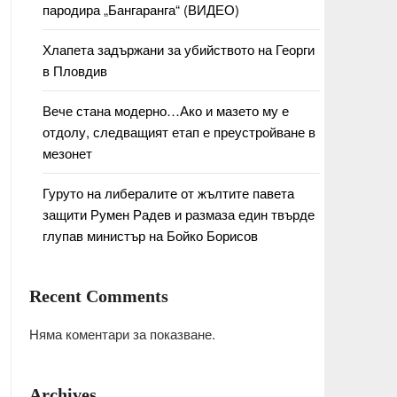
пародира „Бангаранга“ (ВИДЕО)
Хлапета задържани за убийството на Георги
в Пловдив
Вече стана модерно…Ако и мазето му е
отдолу, следващият етап е преустройване в
мезонет
Гуруто на либералите от жълтите павета
защити Румен Радев и размаза един твърде
глупав министър на Бойко Борисов
Recent Comments
Няма коментари за показване.
Archives