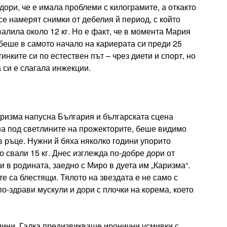
дори, че е имала проблеми с килограмите, а откакто
се намерят снимки от дебелия й период, с който
алила около 12 кг. Но е факт, че в момента Мария
 беше в самото начало на кариерата си преди 25
инките си по естествен път – чрез диети и спорт, но
 си е слагала инжекции.
Каризма напусна България и българската сцена
ърна под светлините на прожекторите, беше видимо
в ръце. Нужни й бяха няколко години упорито
о свали 15 кг. Днес изглежда по-добре дори от
 в родината, заедно с Миро в дуета им „Каризма“.
те са блестящи. Тялото на звездата е не само с
о-здрави мускули и дори с плочки на корема, което
одини, Галка предизвикваше иронични усмивки с