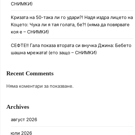
СНИМКИ)
Кризата на 50-така ли го удари?! Надя издра лицето на
Коцето: Чука ли я тая голата, бе?! (няма да повярвате
коя е – СНИМКИ)
СЕФТЕ!! Гала показа втората си внучка Джина: Бебето
шашна мрежата! (ето защо – СНИМКИ)
Recent Comments
Няма коментари за показване.
Archives
август 2026
юли 2026