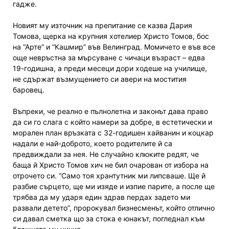
гадже.
Новият му източник на препитание се казва Дария
Томова, щерка на крупния хотелиер Христо Томов, бос
на “Арте” и “Кашмир” във Велинград. Момичето е във все
още невръстна за мърсуване с чичаци възраст – едва
19-годишна, а преди месеци дори ходеше на училище,
не сдържат възмущението си авери на мостития
баровец.
Въпреки, че реално е пълнолетна и законът дава право
да си го слага с който намери за добре, в естетически и
морален план връзката с 32-годишен хайванин и коцкар
надали е най-доброто, което родителите й са
предвиждали за нея. Не случайно клюките редят, че
баща й Христо Томов хич не бил очарован от избора на
отрочето си. “Само тоя хрантутник ми липсваше. Ще й
разбие сърцето, ще ми изяде и изпие парите, а после ще
трябва да му ударя един здрав пердах задето ми
развали детето”, пророкувал бизнесменът, който отлично
си давал сметка що за стока е юнакът, погледнал към