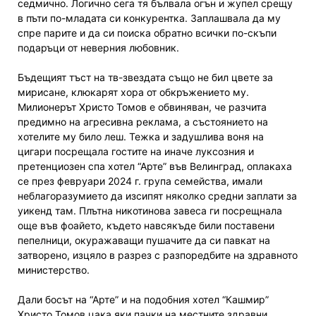
седмично. Логично сега тя бълвала огън и жупел срещу
в пъти по-младата си конкурентка. Заплашвала да му
спре парите и да си поиска обратно всички по-скъпи
подаръци от неверния любовник.
Бъдещият тъст на тв-звездата също не бил цвете за
мирисане, клюкарят хора от обкръжението му.
Милионерът Христо Томов е обвиняван, че разчита
предимно на агресивна реклама, а състоянието на
хотелите му било леш. Тежка и задушлива воня на
цигари посрещала гостите на иначе луксозния и
претенциозен спа хотел “Арте” във Велинград, оплакаха
се през февруари 2024 г. група семейства, имали
неблагоразумието да изсипят няколко средни заплати за
уикенд там. Плътна никотинова завеса ги посрещнала
още във фоайето, където навсякъде били поставени
пепелници, окуражаващи пушачите да си павкат на
затворено, изцяло в разрез с разпоредбите на здравното
министерство.
Дали босът на “Арте” и на подобния хотел “Кашмир”
Христо Томов цака яки пачки на местните здравни