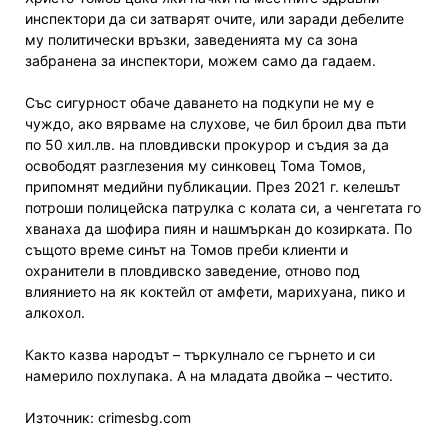
инспектори да си затварят очите, или заради дебелите
му политически връзки, заведенията му са зона
забранена за инспектори, можем само да гадаем.
Със сигурност обаче даването на подкупи не му е
чуждо, ако вярваме на слухове, че бил броил два пъти
по 50 хил.лв. на пловдивски прокурор и съдия за да
освободят разглезения му синковец Тома Томов,
припомнят медийни публикации. През 2021 г. келешът
потроши полицейска патрулка с колата си, а ченгетата го
хванаха да шофира пиян и нашмъркан до козирката. По
същото време синът на Томов преби клиенти и
охранители в пловдивско заведение, отново под
влиянието на як коктейл от амфети, марихуана, пико и
алкохол.
Както казва народът – търкулнало се гърнето и си
намерило похлупака. А на младата двойка – честито.
Източник: crimesbg.com