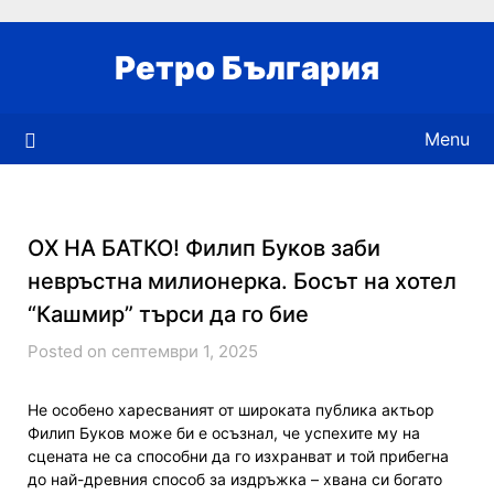
Skip
to
Ретро България
content
Menu
ОХ НА БАТКО! Филип Буков заби
невръстна милионерка. Босът на хотел
“Кашмир” търси да го бие
Posted on септември 1, 2025
Не особено харесваният от широката публика актьор
Филип Буков може би е осъзнал, че успехите му на
сцената не са способни да го изхранват и той прибегна
до най-древния способ за издръжка – хвана си богато