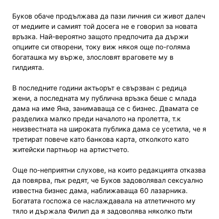
Буков обаче продължава да пази личния си живот далеч
от медиите и самият той досега не е говорил за новата
връзка. Най-вероятно защото предпочита да държи
опциите си отворени, току виж някоя още по-голяма
богаташка му върже, злословят враговете му в
гилдията.
В последните години актьорът е свързван с редица
жени, а последната му публична връзка беше с млада
дама на име Яна, занимаваща се с бизнес. Двамата се
разделиха малко преди началото на пролетта, т.к
неизвестната на широката публика дама се усетила, че я
третират повече като банкова карта, отколкото като
житейски партньор на артистчето.
Още по-неприятни слухове, на които редакцията отказва
да повярва, пък редят, че Буков задоволявал сексуално
известна бизнес дама, наближаваща 60 лазарника.
Богатата госпожа се наслаждавала на атлетичното му
тяло и държала Филип да я задоволява няколко пъти