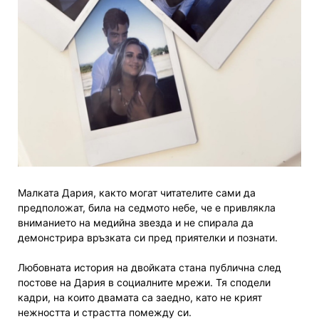
Малката Дария, както могат читателите сами да
предположат, била на седмото небе, че е привлякла
вниманието на медийна звезда и не спирала да
демонстрира връзката си пред приятелки и познати.
Любовната история на двойката стана публична след
постове на Дария в социалните мрежи. Тя сподели
кадри, на които двамата са заедно, като не крият
нежността и страстта помежду си.