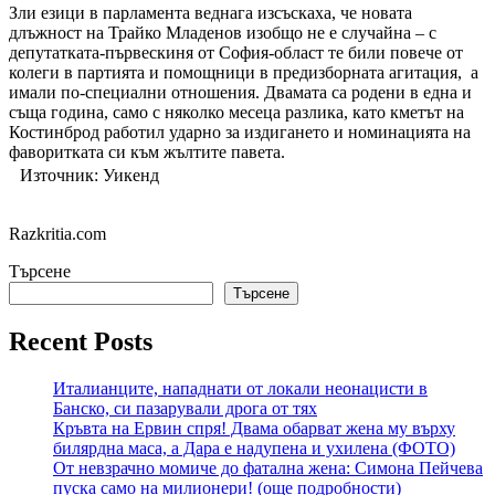
Зли езици в парламента веднага изсъскаха, че новата
длъжност на Трайко Младенов изобщо не е случайна – с
депутатката-първескиня от София-област те били повече от
колеги в партията и помощници в предизборната агитация, а
имали по-специални отношения. Двамата са родени в една и
съща година, само с няколко месеца разлика, като кметът на
Костинброд работил ударно за издигането и номинацията на
фаворитката си към жълтите павета.
Източник: Уикенд
Razkritia.com
Търсене
Търсене
Recent Posts
Италианците, нападнати от локали неонацисти в
Банско, си пазарували дрога от тях
Кръвта на Ервин спря! Двама обарват жена му върху
билярдна маса, а Дара е надупена и ухилена (ФОТО)
От невзрачно момиче до фатална жена: Симона Пейчева
пуска само на милионери! (още подробности)