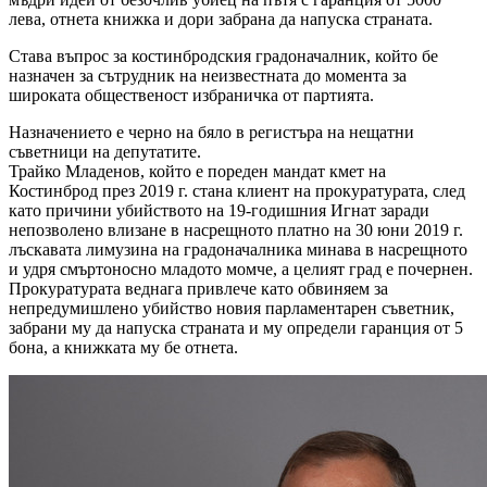
лева, отнета книжка и дори забрана да напуска страната.
Става въпрос за костинбродския градоначалник, който бе
назначен за сътрудник на неизвестната до момента за
широката общественост избраничка от партията.
Назначението е черно на бяло в регистъра на нещатни
съветници на депутатите.
Трайко Младенов, който е пореден мандат кмет на
Костинброд през 2019 г. стана клиент на прокуратурата, след
като причини убийството на 19-годишния Игнат заради
непозволено влизане в насрещното платно на 30 юни 2019 г.
лъскавата лимузина на градоначалника минава в насрещното
и удря смъртоносно младото момче, а целият град е почернен.
Прокуратурата веднага привлече като обвиняем за
непредумишлено убийство новия парламентарен съветник,
забрани му да напуска страната и му определи гаранция от 5
бона, а книжката му бе отнета.