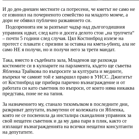
И до ден-днешен местните са потресени, че кметът не само не
се извинил на почерненото семейство на младото момче, а
дори не обявил публично разкаянието си.
Подозренията им за разпънат чадър над дългогодишния
управник идват, след като и досега делото стои „на трупчета“
– почти 5 години след случая. Цял Костинброд излезе на
протест с плакати с призиви за оставка на кмета-убиец, ала не
само НЕ я получи, но и получи него за трети мандат.
Така, вместо в съдебната зала, Младенов ще разхожда
костюмите си в кулоарите на парламента, където ще съветва
Ябленка Трайкова по въпросите за културата и медиите,
въпреки че самият той е завършил право в УНСС. Джигитът
от Костинброд ще прибира парично възнаграждение и от
работата си като съветник по въпроси, от които няма никаква
представа, поне не на тапия.
За назначението му, станало тихомълком в последните дни,
разкриват депутати, възмутени от колежката си Ябленка,
която не се посвенила да инсталира скандалния управник за
свой нещатен съветник и да му дава пари в плик, както се
изплащат възнагражденията на всички нещатни консултанти
на депутатите.