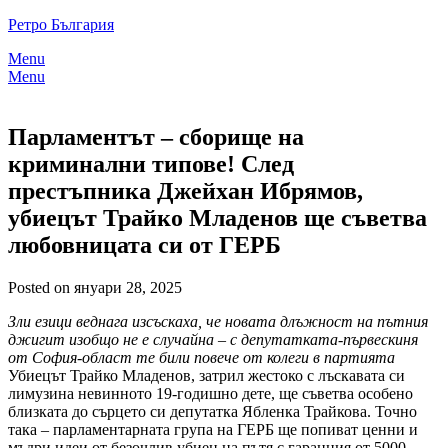
Skip
Ретро България
to
Menu
content
Menu
Парламентът – сборище на
криминални типове! След
престъпника Джейхан Ибрямов,
убиецът Трайко Младенов ще съветва
любовницата си от ГЕРБ
Posted on януари 28, 2025
Зли езици веднага изсъскаха, че новата длъжност на пътния
джигит изобщо не е случайна – с депутатката-първескиня
от София-област те били повече от колеги в партията
Убиецът Трайко Младенов, затрил жестоко с лъскавата си
лимузина невинното 19-годишно дете, ще съветва особено
близката до сърцето си депутатка Ябленка Трайкова. Точно
така – парламентарната група на ГЕРБ ще попиват ценни и
мъдри идеи от безочлив убиец на пътя с гаранция от 5000