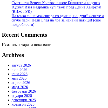
Смазаната Венета Костова в шок: Бившият й годеник
Юджел Изет надрънка куп лъжи пред Дениз Хайрула!
(ВИЖ ТУК)
На мъжа си не можеше да го вдигне, но „учи“ жените и
скубе пари: Нели Елея на лов за наивни патици! (още
подробности)
Recent Comments
Няма коментари за показване.
Archives
август 2026
юли 2026
юни 2026
май 2026
април 2026
март 2026
февруари 2026
януари 2026
декември 2025
ноември 2025