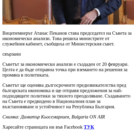
Вицепемиерът Атанас Пеканов става председател на Съвета за
икономически анализи. Това решиха министрите от
служебния кабинет, съобщиха от Министерския съвет.
свързани
Съветът за икономически анализи е създаден от 20 февруари.
Целта е да бъде отправна точка при вземането на решения за
промяна в политиката.
Съветът ще оценява дългосрочните предизвикателства пред
българската икономика и ще отправя предложения за най-
подходящите политики за тяхното преодоляване. Създаването
на Съвета е предвидено в Националния план за
възстановяване и устойчивост на Република България.
Снимка: Димитър Кьосемарлиев, Bulgaria ON AIR
Харесайте страницата ни във Facebook
ТУК