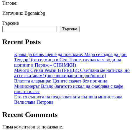
Тагове:
Източник: Bgonair.bg
Търсене
Търсене
Recent Posts
Крава да беше, щеше да пресъхне: Мара се съдра да дои
Теодор! (от седмица в Сен Тропе, глупакът я води на
шопинг в Париж – СНИМКИ)
Мачото Сунай Ремзи ВТРЕЩИ: Светлана ме натиска, но
аз се скатавам! (още шокиращи подробности)
Властта алармира: Цените скачат без причина
Милионерът Владо Загатото искал да снабдява с кафе
новата власт
Ето го съпруга на неадекватната външна министърка
Велислава Петрова
Recent Comments
Няма коментари за показване.