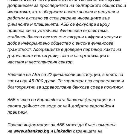
допринесем за просперитета на българското общество и
икономика, като обединим своите знания и ресурси и
работим активно за стимулиране иновациите във
финансите и плащанията. АББ се фокусира върху
приноса си за устойчива финансова екосистема,
стабилен банков сектор със сигурни цифрови услуги и
добре информирано общество с висока финансова
грамотност. Асоциацията е доверен партньор както на
държавните институции, така и на организации в
частния и нестопанския сектор.
Членове на АББ са 22 финансови институции, в които са
заети над 45 000 души. Те гарантират за справедливи и
благоприятни за здравословна банкова среда политики.
АББ е член на Европейската банкова федерация и в
своята дейност се води от най-добрите европейски
практики.
Повече информация за АББ може да бъде намерена
на
www.abanksb.bg
и
LinkedIn
страницата на