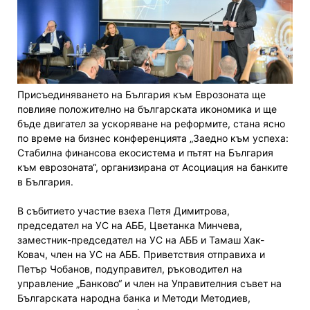
Присъединяването на България към Еврозоната ще
повлияе положително на българската икономика и ще
бъде двигател за ускоряване на реформите, стана ясно
по време на бизнес конференцията „Заедно към успеха:
Стабилна финансова екосистема и пътят на България
към еврозоната“, организирана от Асоциация на банките
в България.
В събитието участие взеха Петя Димитрова,
председател на УС на АББ, Цветанка Минчева,
заместник-председател на УС на АББ и Тамаш Хак-
Ковач, член на УС на АББ. Приветствия отправиха и
Петър Чобанов, подуправител, ръководител на
управление „Банково“ и член на Управителния съвет на
Българската народна банка и Методи Методиев,