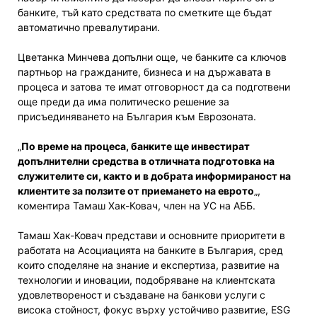
банките, тъй като средствата по сметките ще бъдат
автоматично превалутирани.
Цветанка Минчева допълни още, че банките са ключов
партньор на гражданите, бизнеса и на държавата в
процеса и затова те имат отговорност да са подготвени
още преди да има политическо решение за
присъединяването на България към Еврозоната.
„
По време на процеса, банките ще инвестират
допълнителни средства в отличната подготовка на
служителите си, както и в добрата информираност на
клиентите за ползите от приемането на еврото
„,
коментира Тамаш Хак-Ковач, член на УС на АББ.
Тамаш Хак-Ковач представи и основните приоритети в
работата на Асоциацията на банките в България, сред
които споделяне на знание и експертиза, развитие на
технологии и иновации, подобряване на клиентската
удовлетвореност и създаване на банкови услуги с
висока стойност, фокус върху устойчиво развитие, ESG