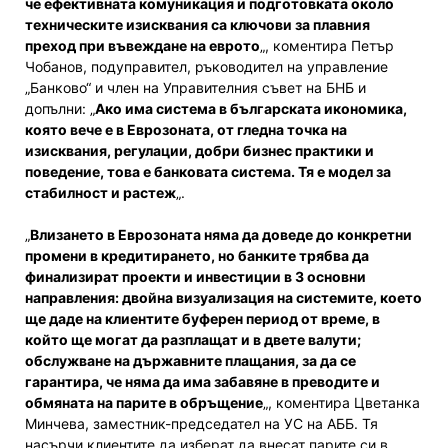
че ефективната комуникация и подготовката около
техническите изисквания са ключови за плавния
преход при въвеждане на еврото
„, коментира Петър
Чобанов, подуправител, ръководител на управление
„Банково“ и член на Управителния съвет на БНБ и
допълни: „
Ако има система в българската икономика,
която вече е в Еврозоната, от гледна точка на
изисквания, регулации, добри бизнес практики и
поведение, това е банковата система. Тя е модел за
стабилност и растеж
„.
„
Влизането в Eврозоната няма да доведе до конкретни
промени в кредитирането, но банките трябва да
финализират проекти и инвестиции в 3 основни
направления: двойна визуализация на системите, което
ще даде на клиентите буферен период от време, в
който ще могат да разплащат и в двете валути;
обслужване на държавните плащания, за да се
гарантира, че няма да има забавяне в преводите и
обмяната на парите в обръщение
„, коментира Цветанка
Минчева, заместник-председател на УС на АББ. Тя
насърчи клиентите да изберат да внесат парите си в