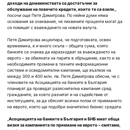
доходи на домакинствата са достатъчни за
обслужване на повечето кредити, които те са взели
„,
посочи още Петя Димитрова. По нейни думи няма
основания за очаквания, че лихвените проценти могат да
се повишат с въвеждането на новата валута.
Петя Димитрова акцентира, че подготовката, освен
времеемка, е и много скъпа – общата сума, която
банките се очаква да изразходват за въвеждането на
еврото – за обмяната на парите в обръщение, както и за
необходимите промени в техните информационни
системи и осведомителни кампании, ще възлезе на
между 300 и 400 млн. лв. Петя Димитрова обясни, че с
членовете на Асоциацията на банките в България
планират да проведат разяснителна кампания сред
гражданите, за което разчитат и на съдействие от
институциите, за да обяснят всички ползи от приемането
на еврото, което ще подобри значително бизнес средата.
„
Асоциацията на банките в България и БНБ имат обща
визия за кампанията по приемане на еврото – смятаме,