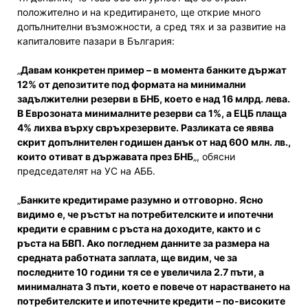
положително и на кредитирането, ще открие много
допълнителни възможности, а сред тях и за развитие на
капиталовите пазари в България:
„
Давам конкретен пример – в момента банките държат
12% от депозитите под формата на минимални
задължителни резерви в БНБ, което е над 16 млрд. лева.
В Eврозоната минималните резерви са 1%, а ЕЦБ плаща
4% лихва върху свръхрезервите. Разликата се явява
скрит допълнителен годишен данък от над 600 млн. лв.,
които отиват в държавата през БНБ
„, обясни
председателят на УС на АББ.
„
Банките кредитираме разумно и отговорно. Ясно
видимо е, че ръстът на потребителските и ипотечни
кредити е сравним с ръста на доходите, както и с
ръста на БВП. Ако погледнем данните за размера на
средната работната заплата, ще видим, че за
последните 10 години тя се е увеличила 2.7 пъти, а
минималната 3 пъти, което е повече от нарастването на
потребителските и ипотечните кредити – по-високите