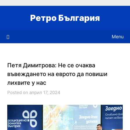
Skip
to
Ретро България
content
Menu
Петя Димитрова: Не се очаква
въвеждането на еврото да повиши
лихвите у нас
Posted on април 17, 2024