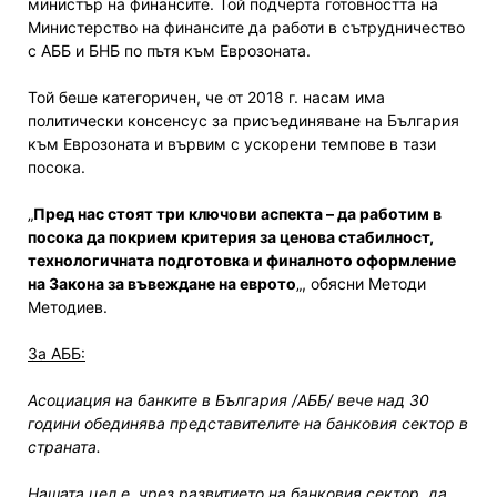
министър на финансите. Той подчерта готовността на
Министерство на финансите да работи в сътрудничество
с АББ и БНБ по пътя към Еврозоната.
Той беше категоричен, че от 2018 г. насам има
политически консенсус за присъединяване на България
към Eврозоната и вървим с ускорени темпове в тази
посока.
„
Пред нас стоят три ключови аспекта – да работим в
посока да покрием критерия за ценова стабилност,
технологичната подготовка и финалното оформление
на Закона за въвеждане на еврото
„, обясни Методи
Методиев.
За АББ:
Асоциация на банките в България /АББ/ вече над 30
години обединява представителите на банковия сектор в
страната.
Нашата цел е, чрез развитието на банковия сектор, да