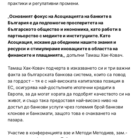
практики и регулативни промени.
„
Основният фокус на Асоциацията на банките в
България е да подпомогне просперитета на
българското общество и икономика, като работи в
партньорство с медиите и институциите. Като
Асоциация, искаме да обединим нашите знания и
ресурси и стимулираме иновациите в областта на
финансите и плащанията
„, допълни Тамаш Хак-Ковач.
Тамаш Хак-Ковач подчерта в изказването си и три важни
факта за българската банкова система, които са повод
за гордост – тя е с най-високата капиталова позиция в
ЕС, осигурява най-достъпните ипотечни кредити в
Европа, за да могат хората да подобрят качеството си на
живот, и също така предоставя най-високо ниво на
достъп до банкови услуги чрез големия брой банкови
клонове и банкомати, защото това е очакването на
пазара.
Участие в конференцията взе и Методи Методиев, зам.-