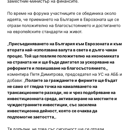
заместник-министър на финансите.
По време на форума участниците се обединиха около
идеята, че приемането на България в Еврозоната ще се
отрази положително на благосъстоянието и достигането
на европейските стандарти на живот.
„
Присъединяването на България към Еврозоната и към
втората най-използвана валута в света е дълго чакан
процес. Той ще повлияе положително на икономиката
на страната ни и ще бъде двигател за ускоряване на
реформите и повишаване на благосъстоянието
„,
коментира Петя Димитрова, председател на УС на АББ и
добави: „
Ползите за гражданите и фирмите ще бъдат
не само от гледна точка на намаляването на
трансакционните разходи, но и чрез подобряване на
инвестиционната среда, активизиране на местните и
чуждестранните инвестиции, със засилена
инвестиционна дейност, която се очаква да
подпомогне заетостта
„.
Тя допълни, че това със сигурност ще се отрази