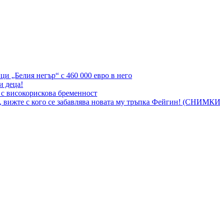
и „Белия негър“ с 460 000 евро в него
 деца!
 с високорискова бременност
, вижте с кого се забавлява новата му тръпка Фейгин! (СНИМКИ