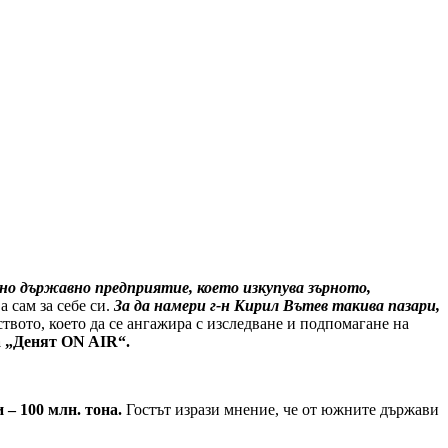
дно държавно предприятие, което изкупува зърното,
 сам за себе си.
За да намери г-н Кирил Вътев такива пазари,
ството, което да се ангажира с изследване и подпомагане на
а „Денят ON AIR“.
 – 100 млн. тона.
Гостът изрази мнение, че от южните държави