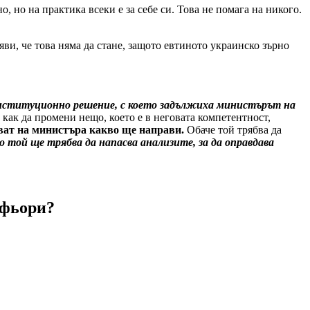
, но на практика всеки е за себе си. Това не помага на никого.
яви, че това няма да стане, защото евтиното украинско зърно
онституционно решение, с което задължиха министърът на
а как да промени нещо, което е в неговата компетентност,
ват на министъра какво ще направи.
Обаче той трябва да
о той ще трябва да напасва анализите, за да оправдава
офьори?