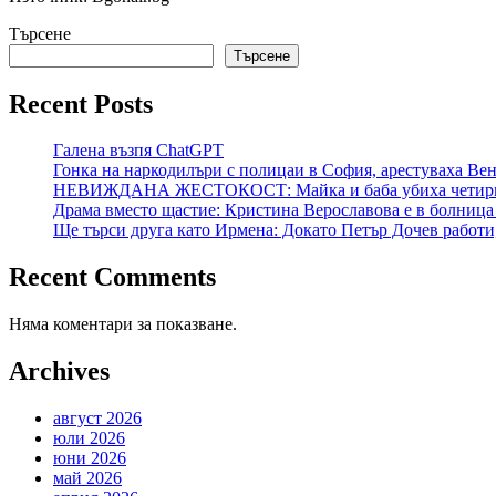
Търсене
Търсене
Recent Posts
Галена възпя ChatGPT
Гонка на наркодилъри с полицаи в София, арестуваха Венц
НЕВИЖДАНА ЖЕСТОКОСТ: Майка и баба убиха четири
Драма вместо щастие: Кристина Верославова е в болница
Ще търси друга като Ирмена: Докато Петър Дочев работи
Recent Comments
Няма коментари за показване.
Archives
август 2026
юли 2026
юни 2026
май 2026