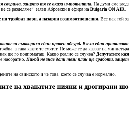
ия свършва, защото тя се оказа импотентна.
На думи сме заедно
 не се разделяме“, заяви Абровски в ефира на
Bulgaria ON AIR.
е ни трябват пари, а пазарни взаимоотношения.
Все пак той за
вители сътвориха един правен абсурд. Взеха едно противок
трябва, а така както те смятат. Не може те да казват на министър
 как ще го подпомагаш. Какво реално се случва?
Депутатите каз
 е наобратно.
Никой не знае дали този план ще сработи, защот
ените на свинското и че това, което се случва е нормално.
лите на хванатите пияни и дрогирани ш