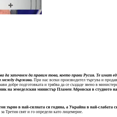
ва да започнем да правим това, което прави Русия. Те имат е
ва между държава.
При нас всеки производител търгува и продава
рави добре подготовката и трябва да се създаде звено в министер
ик на земеделския министър Пламен Абровски в студиото н
н зърно в най-силната си година, а Украйна в най-слабата си
 за Третия свят и го определи като лицемерие.