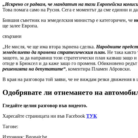
„Искрено се радвам, че мандатът на тази Европейска комис
Това помага само на Русия. Сега е моментът да сме единни и да
Бившия съветник на земеделския министър е категоричен, че
н
ще залее Европа.
свързани
„Не мисля, че ще има втора зърнена сделка.
Народните предста
земеделието да промени стратегическия план.
Не така както 
защото, за да направиш този стратегически план казваш защо и
отиде в Брюксел и да каже защо го променя. Обикновено редът
решенията на депутатите“
, коментира Пламен Абровски.
В края на разговора той заяви, че не виждам резки движения в ц
Одобрявате ли отнемането на автомоби
Гледайте целия разговор във видеото.
Харесайте страницата ни във Facebook
ТУК
Тагове:
Източник: Bgonair.bg