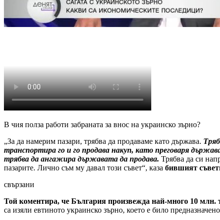
В чия полза работи забраната за внос на украинско зърно?
„За да намерим пазари, трябва да продаваме като държава.
Тряб
транспортира го и го продава накуп, като преговаря държа
трябва да ангажира държавата да продава.
Трябва да си нап
пазарите. Лично съм му давал този съвет“, каза
бившият съветн
свързани
Той коментира, че България произвежда най-много 10 млн. то
са изяли евтиното украинско зърно, което е било предназначено