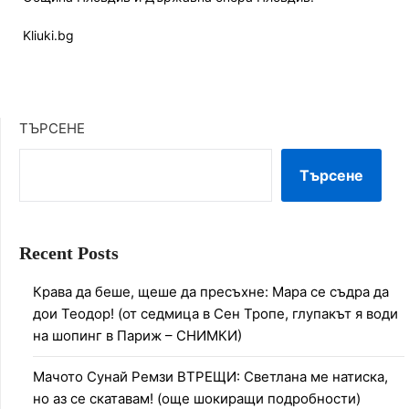
Kliuki.bg
ТЪРСЕНЕ
Търсене
Recent Posts
Крава да беше, щеше да пресъхне: Мара се съдра да
дои Теодор! (от седмица в Сен Тропе, глупакът я води
на шопинг в Париж – СНИМКИ)
Мачото Сунай Ремзи ВТРЕЩИ: Светлана ме натиска,
но аз се скатавам! (още шокиращи подробности)