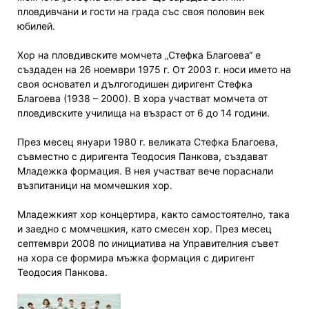
пловдивчани и гости на града със своя половин век
юбилей.
Хор на пловдивските момчета „Стефка Благоева“ е
създаден на 26 ноември 1975 г. От 2003 г. носи името на
своя основател и дългогодишен диригент Стефка
Благоева (1938 – 2000). В хора участват момчета от
пловдивските училища на възраст от 6 до 14 години.
През месец януари 1980 г. великата Стефка Благоева,
съвместно с диригента Теодосия Панкова, създават
Младежка формация. В нея участват вече пораснали
възпитаници на момчешкия хор.
Младежкият хор концертира, както самостоятелно, така
и заедно с момчешкия, като смесен хор. През месец
септември 2008 по инициатива на Управителния съвет
на хора се формира мъжка формация с диригент
Теодосия Панкова.