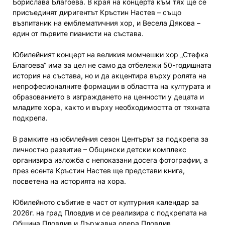
Борислава Благоева. В края на концерта към тях ще се
присъединят диригентът Кръстин Настев – също
възпитаник на емблематичния хор, и Весела Дякова –
един от първите пианисти на състава.
Юбилейният концерт на великия момчешки хор „Стефка
Благоева“ има за цел не само да отбележи 50-годишната
история на състава, но и да акцентира върху ролята на
непрофесионалните формации в областта на културата и
образованието в изграждането на ценности у децата и
младите хора, както и върху необходимостта от тяхната
подкрепа.
В рамките на юбилейния сезон Центърът за подкрепа за
личностно развитие – Общински детски комплекс
организира изложба с непоказани досега фотографии, а
през есента Кръстин Настев ще представи книга,
посветена на историята на хора.
Юбилейното събитие е част от културния календар за
2026г. на град Пловдив и се реализира с подкрепата на
Община Пловдив и Държавна опера Пловдив.