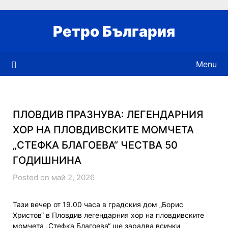
Skip
to
Ретро България
content
Menu
ПЛОВДИВ ПРАЗНУВА: ЛЕГЕНДАРНИЯ
ХОР НА ПЛОВДИВСКИТЕ МОМЧЕТА
„СТЕФКА БЛАГОЕВА“ ЧЕСТВА 50
ГОДИШНИНА
Posted on май 2, 2026
Тази вечер от 19.00 часа в градския дом „Борис
Христов“ в Пловдив легендарния хор на пловдивските
момчета „Стефка Благоева“ ще зарадва всички