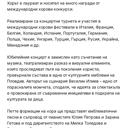
Хорът е лауреат и носител на много награди от
международни хорови конкурси.
Реализирани са концертни турнета и участия в
международни хорови фестивали в Италия, Франция,
Белгия, Холандия, Испания, Португалия, Германия,
Полша, Чехия, Унгария, Турция, Гърция, Русия, Украйна,
Македония и др.
Юбилейния концерт е замислен като съчетание на
музика, театрализиран разказ и визуални елементи,
които проследяват пътя на поколения хористи,
превърнали състава в една от културните емблеми на
Пловдив. Авторът на сценария Веселин Илиев – едно от
порасналите момчета, споделя, че идеята за спектакъла
е провокирана от съвременни инициативи в подкрепа на
културата за деца.
Петте формации на хора ще представят емблематични
песни в съпровод от пианистите Юлия Петрова и Зарина
Гетова и под диригентството на Милка Толедова и