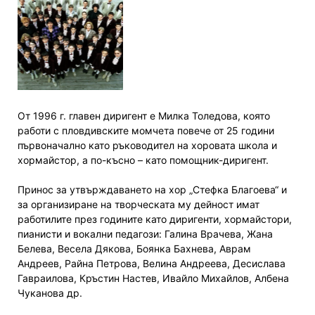
От 1996 г. главен диригент е Милка Толедова, която
работи с пловдивските момчета повече от 25 години
първоначално като ръководител на хоровата школа и
хормайстор, а по-късно – като помощник-диригент.
Принос за утвърждаването на хор „Стефка Благоева“ и
за организиране на творческата му дейност имат
работилите през годините като диригенти, хормайстори,
пианисти и вокални педагози: Галина Врачева, Жана
Белева, Весела Дякова, Боянка Бахнева, Аврам
Андреев, Райна Петрова, Велина Андреева, Десислава
Гавраилова, Кръстин Настев, Ивайло Михайлов, Албена
Чуканова др.