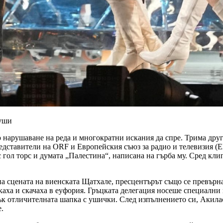
души
 нарушаване на реда и многократни искания да спре. Трима друг
едставители на ORF и Европейския съюз за радио и телевизия (
гол торс и думата „Палестина“, написана на гърба му. Сред кли
а сцената на виенската Щатхале, пресцентърът също се превърна
каха и скачаха в еуфория. Гръцката делегация носеше специални
ък отличителната шапка с ушички. След изпълнението си, Акила
.