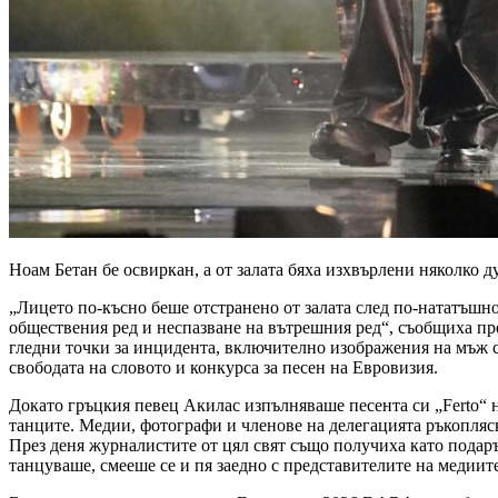
Ноам Бетан бе освиркан, а от залата бяха изхвърлени няколко 
„Лицето по-късно беше отстранено от залата след по-нататъшно
обществения ред и неспазване на вътрешния ред“, съобщиха пр
гледни точки за инцидента, включително изображения на мъж с 
свободата на словото и конкурса за песен на Евровизия.
Докато гръцкия певец Акилас изпълняваше песента си „Ferto“ н
танците. Медии, фотографи и членове на делегацията ръкопляс
През деня журналистите от цял свят също получиха като подар
танцуваше, смееше се и пя заедно с представителите на медиите