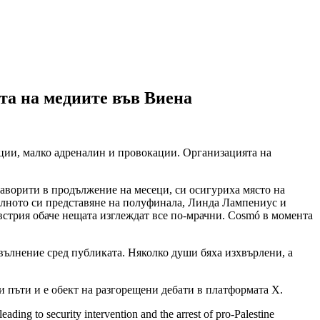
та на медиите във Виена
ации, малко адреналин и провокации. Организацията на
аворити в продължение на месеци, си осигуриха място на
телното си представяне на полуфинала, Линда Лампениус и
Австрия обаче нещата изглеждат все по-мрачни. Cosmó в момента
вълнение сред публиката. Няколко души бяха изхвърлени, а
и пъти и е обект на разгорещени дебати в платформата X.
ading to security intervention and the arrest of pro-Palestine