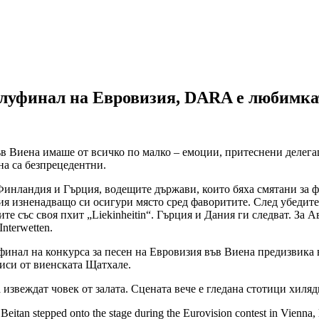
луфинал на Евровизия, DARA e любимка
ъв Виена имаше от всичко по малко – емоции, притеснени делег
на са безпрецедентни.
инландия и Гърция, водещите държави, които бяха смятани за ф
лгия изненадващо си осигури място сред фаворитите. След убеди
 със своя пхит „Liekinheitin“. Гърция и Дания ги следват. За 
nterwetten.
инал на конкурса за песен на Евровизия във Виена предизвика 
иси от виенската Щатхале.
извеждат човек от залата. Сцената вече е гледана стотици хиляд
itan stepped onto the stage during the Eurovision contest in Vienna, le