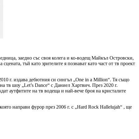
дница, заедно със своя колега и ко-водещ Майкъл Островски,
сцената, тъй като зрителите я познават като част от тв проект
10 г. издава дебютния си сингъл „One in a Million“. Тя също
 на тв шоу „Let’s Dance“ с Даниел Хартвич. През 2020 г.
ждат аутфитите на тв водеща и най-вече броя на кристалите
ято направи фурор през 2006 г. с „Hard Rock Hallelujah“ , ще