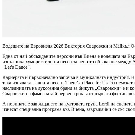
Водещите на Евровизия 2026 Виктория Сваровски и Майкъл О
Една от най-обсъжданите персони във Виена е водещата на Евр
изпълниха хумористичната песен за честото объркване между Ав
„Let’s Dance“.
Кариерата ѝ първоначално започва в музикалната индустрия. На 
така изпява заглавната песен „There’s a Place for Us“ за немск
наследницата на луксозния бранд за бижута „Сваровски“ е и ко
Сваровски на фамозната й червена рокля от първата фестивална
А новината е завръщането на култовата група Lordi на сцената 
изнесат специална програма във Виена, завръщайки се със своя