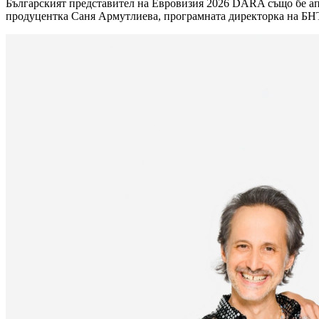
Българският представител на Евровизия 2026 DARA също бе ап
продуцентка Саня Армутлиева, програмната директорка на БНТ