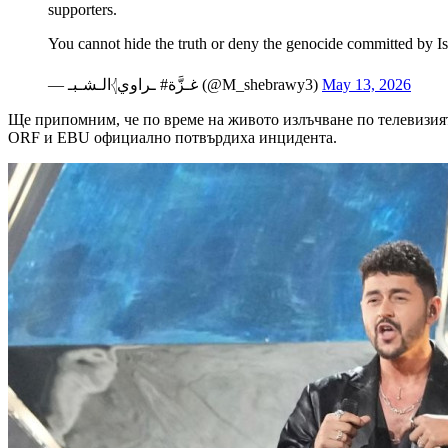
supporters.
You cannot hide the truth or deny the genocide committed by I
— ‏الـشـبـ𓂆ـراوي ‌‎#غـزَّة⁩ (@M_shebrawy3)
May 13, 2026
Ще припомним, че по време на живото излъчване по телевизията
ORF и EBU официално потвърдиха инцидента.