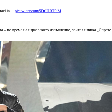
srael in…
pic.twitter.com/5DrIHRT0iM
 – по време на израелското изпълнение, зрител извика „Спрете 