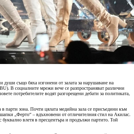
и души също бяха изгонени от залата за нарушаване на
EBU). В социалните мрежи вече се разпространяват различни
повете потребителите водят разгорещени дебати за политиката,
 в парти зона. Почти цялата медийна зала се присъедини към
 шапки „Ферто“ – вдъхновени от отличителния стил на Акилас.
с буквално влетя в пресцентъра и продължи партито. Той