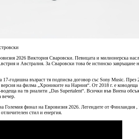
стровски
овизия 2026 Виктория Сваровски. Певицата и милионерска насле
стрия и Австралия. За Сваровски това бе истинско завръщане на 
17-годишна възраст тя подписва договор със Sony Music. През 20
ата версия на филма „Хрониките на Нарния“. От 2018 г. е ководеща
-водеща на тв риалити „Das Supertalent“. Всички във Виена обсъ
 вечер.
на Големия финал на Евровизия 2026. Легендите от Финландия , ко
 отличителен стил и енергия.