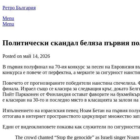
Skip
Ретро България
to
Menu
content
Menu
Политически скандал беляза първия по
Posted on май 14, 2026
В първия полуфинал на 70-ия конкурс за песен на Евровизия в
конкурса е повече от перфектна, а мерките за сигурност наисти
Повечето от прогнозираните победители наистина спечелиха. Ф
финала. Израел също се класира за следващия кръг, докато Бе
Пийт Паркконен от Финландия остават фаворите на букмейкърите
е класиран на 30-то и последно място в класацията за залози на I
Изпълнението на израелския певец Ноам Бетан на първия полуф
оттогава в интернет пространството циркулират множество зап
Един от видеоклиповете показва как служители по сигурността 
The crowd chanted “Stop the genocide” as Israeli singer Noam Be