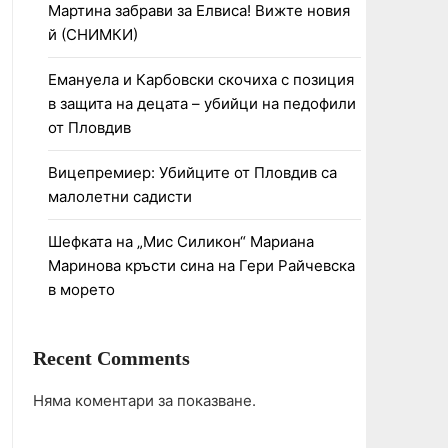
Мартина забрави за Елвиса! Вижте новия
й (СНИМКИ)
Емануела и Карбовски скочиха с позиция
в защита на децата – убийци на педофили
от Пловдив
Вицепремиер: Убийците от Пловдив са
малолетни садисти
Шефката на „Мис Силикон“ Мариана
Маринова кръсти сина на Гери Райчевска
в морето
Recent Comments
Няма коментари за показване.