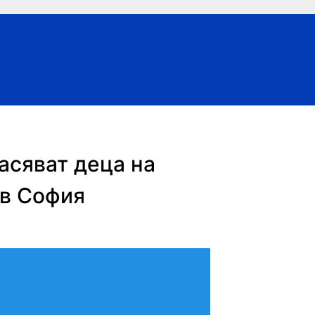
асяват деца на
 в София