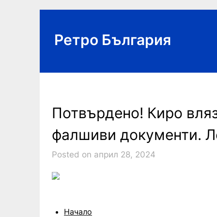
Skip
to
content
Ретро България
Потвърдено! Киро вляз
фалшиви документи. Л
Posted on април 28, 2024
Начало