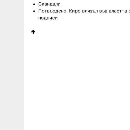
Скандали
Потвърдено! Киро влязъл във властта 
подписи