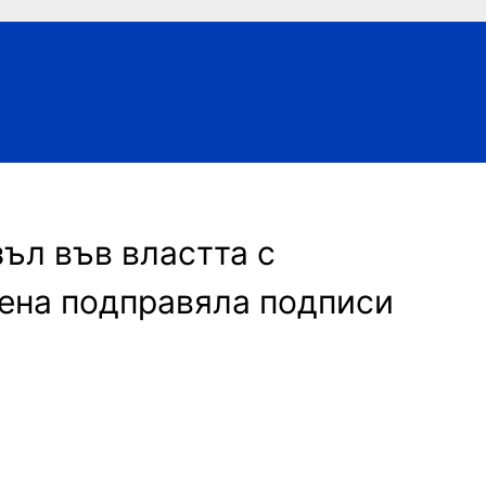
ъл във властта с
ена подправяла подписи