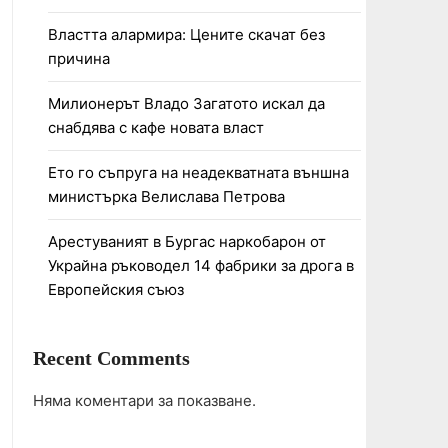
Властта алармира: Цените скачат без
причина
Милионерът Владо Загатото искал да
снабдява с кафе новата власт
Ето го съпруга на неадекватната външна
министърка Велислава Петрова
Арестуваният в Бургас наркобарон от
Украйна ръководел 14 фабрики за дрога в
Европейския съюз
Recent Comments
Няма коментари за показване.