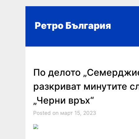
Skip
to
content
Ретро България
По делото „Семерджие
разкриват минутите сл
„Черни връх“
Posted on март 15, 2023