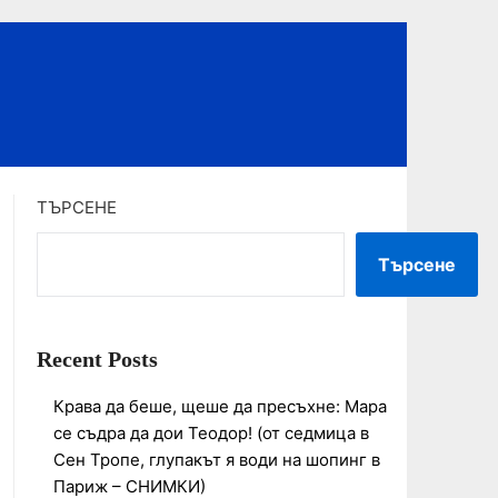
ТЪРСЕНЕ
Търсене
Recent Posts
Крава да беше, щеше да пресъхне: Мара
се съдра да дои Теодор! (от седмица в
Сен Тропе, глупакът я води на шопинг в
Париж – СНИМКИ)