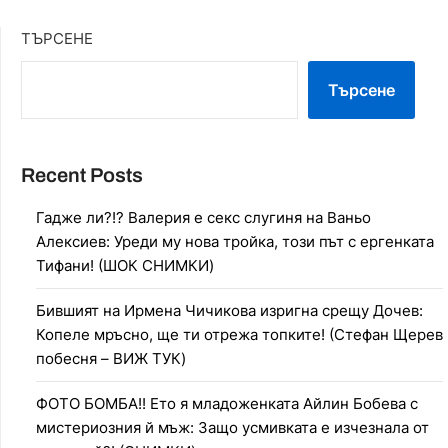
ТЪРСЕНЕ
Търсене
Recent Posts
Гадже ли?!? Валерия е секс слугиня на Ваньо
Алексиев: Уреди му нова тройка, този път с ергенката
Тифани! (ШОК СНИМКИ)
Бившият на Ирмена Чичикова изригна срещу Дочев:
Копеле мръсно, ще ти отрежа топките! (Стефан Щерев
побесня – ВИЖ ТУК)
ФОТО БОМБА!! Ето я младоженката Айлин Бобева с
мистериозния й мъж: Защо усмивката е изчезнала от