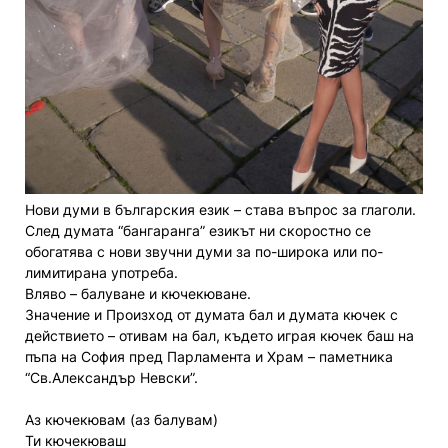
Нови думи в българския език – става въпрос за глаголи.
След думата “бангаранга” езикът ни скоростно се
обогатява с нови звучни думи за по-широка или по-
лимитирана употреба.
Вляво – балуване и кючекюване.
Значение и Произход от думата бал и думата кючек с
действието – отивам на бал, където играя кючек баш на
пъпа на София пред Парламента и Храм – паметника
“Св.Александър Невски”.
Аз кючекювам (аз балувам)
Ти кючекюваш