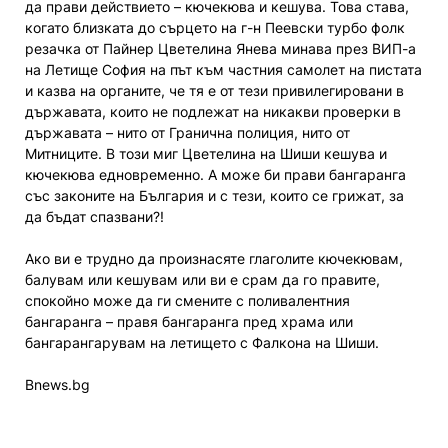
да прави действието – кючекюва и кешува. Това става,
когато близката до сърцето на г-н Пеевски турбо фолк
резачка от Пайнер Цветелина Янева минава през ВИП-а
на Летище София на път към частния самолет на пистата
и казва на органите, че тя е от тези привилегировани в
държавата, които не подлежат на никакви проверки в
държавата – нито от Гранична полиция, нито от
Митниците. В този миг Цветелина на Шиши кешува и
кючекюва едновременно. А може би прави бангаранга
със законите на България и с тези, които се грижат, за
да бъдат спазвани?!
Ако ви е трудно да произнасяте глаголите кючекювам,
балувам или кешувам или ви е срам да го правите,
спокойно може да ги смените с поливалентния
бангаранга – правя бангаранга пред храма или
бангарангарувам на летището с Фалкона на Шиши.
Bnews.bg