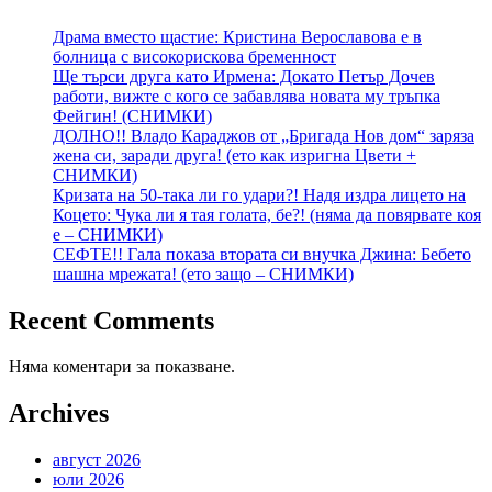
Драма вместо щастие: Кристина Верославова е в
болница с високорискова бременност
Ще търси друга като Ирмена: Докато Петър Дочев
работи, вижте с кого се забавлява новата му тръпка
Фейгин! (СНИМКИ)
ДОЛНО!! Владо Караджов от „Бригада Нов дом“ заряза
жена си, заради друга! (ето как изригна Цвети +
СНИМКИ)
Кризата на 50-така ли го удари?! Надя издра лицето на
Коцето: Чука ли я тая голата, бе?! (няма да повярвате коя
е – СНИМКИ)
СЕФТЕ!! Гала показа втората си внучка Джина: Бебето
шашна мрежата! (ето защо – СНИМКИ)
Recent Comments
Няма коментари за показване.
Archives
август 2026
юли 2026