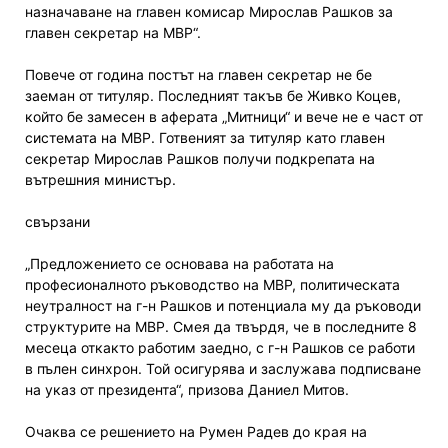
назначаване на главен комисар Мирослав Рашков за
главен секретар на МВР“.
Повече от година постът на главен секретар не бе
заеман от титуляр. Последният такъв бе Живко Коцев,
който бе замесен в аферата „Митници“ и вече не е част от
системата на МВР. Готвеният за титуляр като главен
секретар Мирослав Рашков получи подкрепата на
вътрешния министър.
свързани
„Предложението се основава на работата на
професионалното ръководство на МВР, политическата
неутралност на г-н Рашков и потенциала му да ръководи
структурите на МВР. Смея да твърдя, че в последните 8
месеца откакто работим заедно, с г-н Рашков се работи
в пълен синхрон. Той осигурява и заслужава подписване
на указ от президента“, призова Даниел Митов.
Очаква се решението на Румен Радев до края на