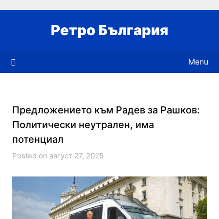
Skip
to
Ретро България
content
Menu
Предложението към Радев за Рашков:
Политически неутрален, има
потенциал
Posted on август 27, 2025