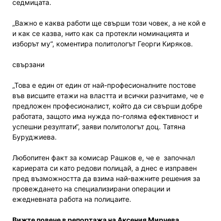
седмицата.
„Важно е каква работи ще свърши този човек, а не кой е
и как се казва, нито как са протекли номинацията и
изборът му“, коментира политологът Георги Киряков.
свързани
„Това е един от един от най-професионалните постове
във висшите етажи на властта и всички разчитаме, че е
предложен професионалист, който да си свърши добре
работата, защото има нужда по-голяма ефективност и
успешни резултати“, заяви политологът доц. Татяна
Буруджиева.
Любопитен факт за комисар Рашков е, че е започнал
кариерата си като редови полицай, а днес е изправен
пред възможността да взима най-важните решения за
провеждането на специализирани операции и
ежедневната работа на полицаите.
Вижте повече в репортажа на Аксения Мирчева.