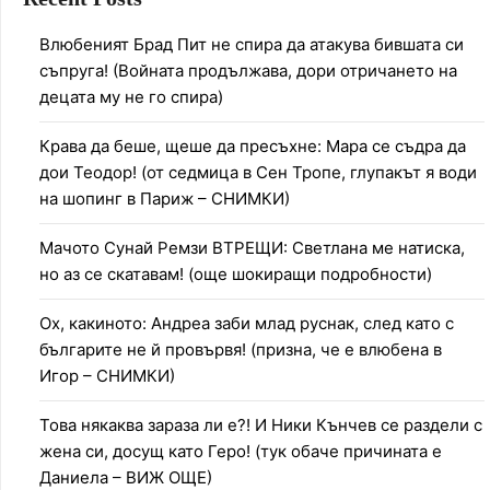
Влюбеният Брад Пит не спира да атакува бившата си
съпруга! (Войната продължава, дори отричането на
децата му не го спира)
Крава да беше, щеше да пресъхне: Мара се съдра да
дои Теодор! (от седмица в Сен Тропе, глупакът я води
на шопинг в Париж – СНИМКИ)
Мачото Сунай Ремзи ВТРЕЩИ: Светлана ме натиска,
но аз се скатавам! (още шокиращи подробности)
Ох, какиното: Андреа заби млад руснак, след като с
българите не й провървя! (призна, че е влюбена в
Игор – СНИМКИ)
Това някаква зараза ли е?! И Ники Кънчев се раздели с
жена си, досущ като Геро! (тук обаче причината е
Даниела – ВИЖ ОЩЕ)