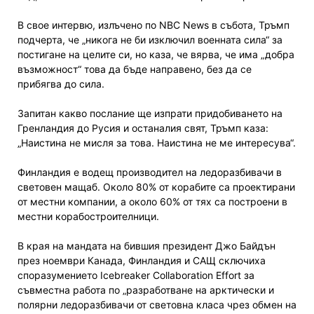
В свое интервю, излъчено по NBC News в събота, Тръмп
подчерта, че „никога не би изключил военната сила“ за
постигане на целите си, но каза, че вярва, че има „добра
възможност“ това да бъде направено, без да се
прибягва до сила.
Запитан какво послание ще изпрати придобиването на
Гренландия до Русия и останалия свят, Тръмп каза:
„Наистина не мисля за това. Наистина не ме интересува“.
Финландия е водещ производител на ледоразбивачи в
световен мащаб. Около 80% от корабите са проектирани
от местни компании, а около 60% от тях са построени в
местни корабостроителници.
В края на мандата на бившия президент Джо Байдън
през ноември Канада, Финландия и САЩ сключиха
споразумението Icebreaker Collaboration Effort за
съвместна работа по „разработване на арктически и
полярни ледоразбивачи от световна класа чрез обмен на