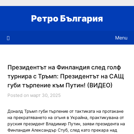
Skip
to
Ретро България
content
Menu
Президентът на Финландия след голф
турнира с Тръмп: Президентът на САЩ
губи търпение към Путин! (ВИДЕО)
Posted on март 30, 2025
Доналд Тръмп губи търпение от тактиката на протакане
на прекратяването на огъня в Украйна, практикувана от
руския президент Владимир Путин, заяви президента на
Финландия Александър Стуб, след като прекара над