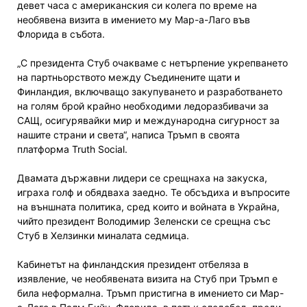
девет часа с американския си колега по време на
необявена визита в имението му Мар-а-Лаго във
Флорида в събота.
„С президента Стуб очакваме с нетърпение укрепването
на партньорството между Съединените щати и
Финландия, включващо закупуването и разработването
на голям брой крайно необходими ледоразбивачи за
САЩ, осигурявайки мир и международна сигурност за
нашите страни и света“, написа Тръмп в своята
платформа Truth Social.
Двамата държавни лидери се срещнаха на закуска,
играха голф и обядваха заедно. Те обсъдиха и въпросите
на външната политика, сред които и войната в Украйна,
чийто президент Володимир Зеленски се срещна със
Стуб в Хелзинки миналата седмица.
Кабинетът на финландския президент отбеляза в
изявление, че необявената визита на Стуб при Тръмп е
била неформална. Тръмп пристигна в имението си Мар-