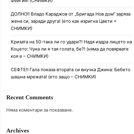
Фейгин! (СНИМКИ)
ДОЛНО!! Владо Караджов от „Бригада Нов дом“ заряза
жена си, заради друга! (ето как изригна Цвети +
СНИМКИ)
Кризата на 50-така ли го удари?! Надя издра лицето на
Коцето: Чука ли я тая голата, бе?! (няма да повярвате
коя е – СНИМКИ)
СЕФТЕ!! Гала показа втората си внучка Джина: Бебето
шашна мрежата! (ето защо – СНИМКИ)
Recent Comments
Няма коментари за показване.
Archives