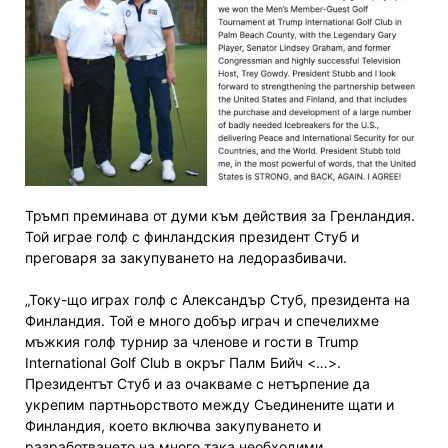
Тръмп преминава от думи към действия за Гренландия.
Той играе голф с финландския президент Стуб и
преговаря за закупуването на ледоразбивачи.
„Току-що играх голф с Александър Стуб, президента на
Финландия. Той е много добър играч и спечелихме
мъжкия голф турнир за членове и гости в Trump
International Golf Club в окръг Палм Бийч <…>.
Президентът Стуб и аз очакваме с нетърпение да
укрепим партньорството между Съединените щати и
Финландия, което включва закупуването и
разработването на много така необходими