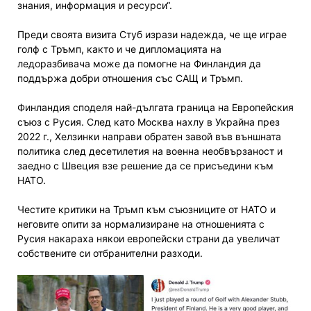
знания, информация и ресурси“.
Преди своята визита Стуб изрази надежда, че ще играе
голф с Тръмп, както и че дипломацията на
ледоразбивача може да помогне на Финландия да
поддържа добри отношения със САЩ и Тръмп.
Финландия споделя най-дългата граница на Европейския
съюз с Русия. След като Москва нахлу в Украйна през
2022 г., Хелзинки направи обратен завой във външната
политика след десетилетия на военна необвързаност и
заедно с Швеция взе решение да се присъедини към
НАТО.
Честите критики на Тръмп към съюзниците от НАТО и
неговите опити за нормализиране на отношенията с
Русия накараха някои европейски страни да увеличат
собствените си отбранителни разходи.