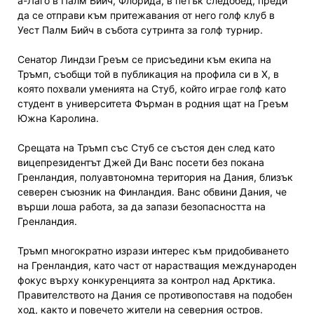
а-Лаго в Палм Бийч, Флорида, в петък следобед, преди
да се отправи към притежавания от него голф клуб в
Уест Палм Бийч в събота сутринта за голф турнир.
Сенатор Линдзи Греъм се присъедини към екипа на
Тръмп, съобщи той в публикация на профила си в X, в
която похвали уменията на Стуб, който играе голф като
студент в университета Фърман в родния щат на Греъм
Южна Каролина.
Срещата на Тръмп със Стуб се състоя ден след като
вицепрезидентът Джей Ди Ванс посети без покана
Гренландия, полуавтономна територия на Дания, близък
северен съюзник на Финландия. Ванс обвини Дания, че
върши лоша работа, за да запази безопасността на
Гренландия.
Тръмп многократно изрази интерес към придобиването
на Гренландия, като част от нарастващия международен
фокус върху конкуренцията за контрол над Арктика.
Правителството на Дания се противопоставя на подобен
ход, както и повечето жители на северния остров.