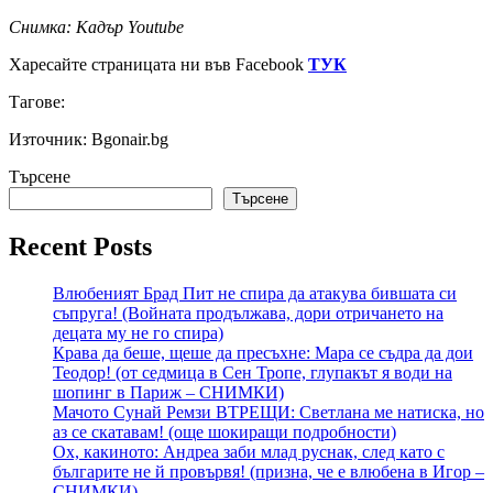
Снимка: Кадър Youtube
Харесайте страницата ни във Facebook
ТУК
Тагове:
Източник: Bgonair.bg
Търсене
Търсене
Recent Posts
Влюбеният Брад Пит не спира да атакува бившата си
съпруга! (Войната продължава, дори отричането на
децата му не го спира)
Крава да беше, щеше да пресъхне: Мара се съдра да дои
Теодор! (от седмица в Сен Тропе, глупакът я води на
шопинг в Париж – СНИМКИ)
Мачото Сунай Ремзи ВТРЕЩИ: Светлана ме натиска, но
аз се скатавам! (още шокиращи подробности)
Ох, какиното: Андреа заби млад руснак, след като с
българите не й провървя! (призна, че е влюбена в Игор –
СНИМКИ)