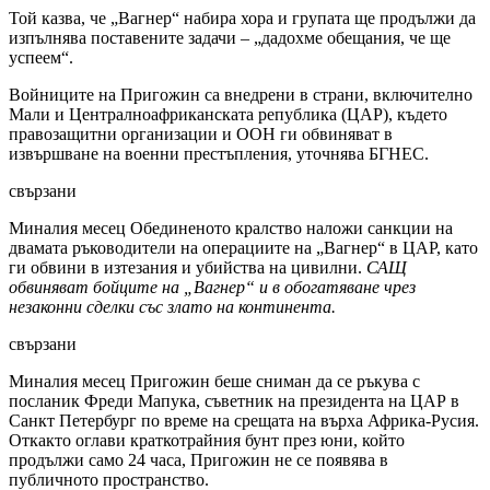
Той казва, че „Вагнер“ набира хора и групата ще продължи да
изпълнява поставените задачи – „дадохме обещания, че ще
успеем“.
Войниците на Пригожин са внедрени в страни, включително
Мали и Централноафриканската република (ЦАР), където
правозащитни организации и ООН ги обвиняват в
извършване на военни престъпления, уточнява БГНЕС.
свързани
Миналия месец Обединеното кралство наложи санкции на
двамата ръководители на операциите на „Вагнер“ в ЦАР, като
ги обвини в изтезания и убийства на цивилни.
САЩ
обвиняват бойците на „Вагнер“ и в обогатяване чрез
незаконни сделки със злато на континента.
свързани
Миналия месец Пригожин беше сниман да се ръкува с
посланик Фреди Мапука, съветник на президента на ЦАР в
Санкт Петербург по време на срещата на върха Африка-Русия.
Откакто оглави краткотрайния бунт през юни, който
продължи само 24 часа, Пригожин не се появява в
публичното пространство.