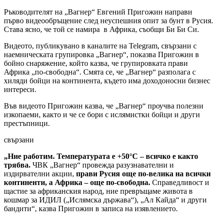
Ръководителят на „Вагнер“ Евгений Пригожин направи
първо видеообръщение след неуспешния опит за бунт в Русия.
Става ясно, че той се намира в Африка, съобщи Би Би Си.
Видеото, публикувано в каналите на Telegram, свързани с
наемническата групировка „Вагнер“, показва Пригожин в
бойно снаряжение, който казва, че групировката прави
Африка „по-свободна“. Смята се, че „Вагнер“ разполага с
хиляди бойци на континента, където има доходоносни бизнес
интереси.
Във видеото Пригожин казва, че „Вагнер“ проучва полезни
изкопаеми, както и че се бори с ислямистки бойци и други
престъпници.
свързани
„Ние работим. Температурата е +50°С – всичко е както
трябва.
ЧВК „Вагнер“ провежда разузнавателни и
издирвателни акции,
прави Русия още по-велика на всички
континенти, а Африка – още по-свободна.
Справедливост и
щастие за африканския народ, ние превръщаме живота в
кошмар за ИДИЛ („Ислямска държава“), „Ал Кайда“ и други
бандити“, казва Пригожин в записа на изявлението.