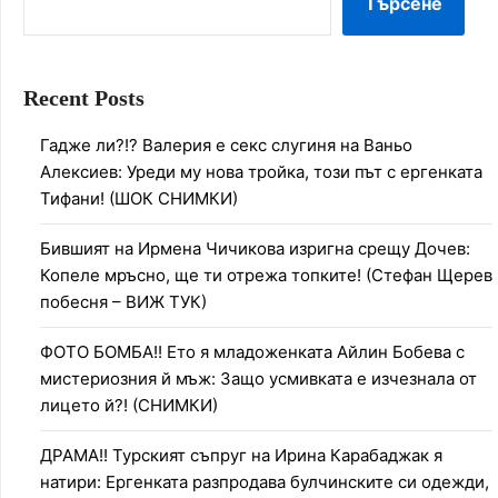
Търсене
Recent Posts
Гадже ли?!? Валерия е секс слугиня на Ваньо
Алексиев: Уреди му нова тройка, този път с ергенката
Тифани! (ШОК СНИМКИ)
Бившият на Ирмена Чичикова изригна срещу Дочев:
Копеле мръсно, ще ти отрежа топките! (Стефан Щерев
побесня – ВИЖ ТУК)
ФОТО БОМБА!! Ето я младоженката Айлин Бобева с
мистериозния й мъж: Защо усмивката е изчезнала от
лицето й?! (СНИМКИ)
ДРАМА!! Турският съпруг на Ирина Карабаджак я
натири: Ергенката разпродава булчинските си одежди,