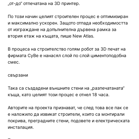
„от-до“ отпечатана на 3D принтер.
По този начин целият строителен процес е оптимизиран
и максимално ускорен. Защото отпада необходимостта
от изграждане на допълнителна дървена рамка за
втория етаж на къщата, пише New Atlas.
В процеса на строителство голям робот за 3D печат на
фирмата CyBe е нанасял слой по слой циментоподобна
смес.
свързани
Така са създадени външните стени на „разпечатаната“
къща, като целият този процес е отнел 18 часа.
Авторите на проекта признават, че след това все пак се
е наложило да извикат строители, които са монтирали
покрива, преградните стени, подовете и електрическата
инсталация.