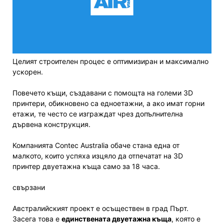
Целият строителен процес е оптимизиран и максимално
ускорен.
Повечето къщи, създавани с помощта на големи 3D
принтери, обикновено са едноетажни, а ако имат горни
етажи, те често се изграждат чрез допълнителна
дървена конструкция.
Компанията Contec Australia обаче стана една от
малкото, които успяха изцяло да отпечатат на 3D
принтер двуетажна къща само за 18 часа.
свързани
Австралийският проект е осъществен в град Пърт.
Засега това е
единствената двуетажна къща
, която е