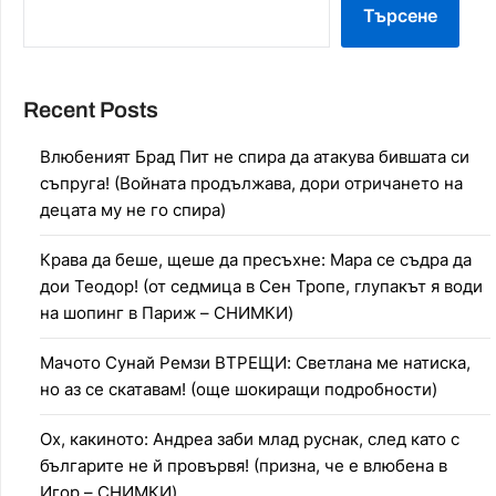
Търсене
Recent Posts
Влюбеният Брад Пит не спира да атакува бившата си
съпруга! (Войната продължава, дори отричането на
децата му не го спира)
Крава да беше, щеше да пресъхне: Мара се съдра да
дои Теодор! (от седмица в Сен Тропе, глупакът я води
на шопинг в Париж – СНИМКИ)
Мачото Сунай Ремзи ВТРЕЩИ: Светлана ме натиска,
но аз се скатавам! (още шокиращи подробности)
Ох, какиното: Андреа заби млад руснак, след като с
българите не й провървя! (призна, че е влюбена в
Игор – СНИМКИ)