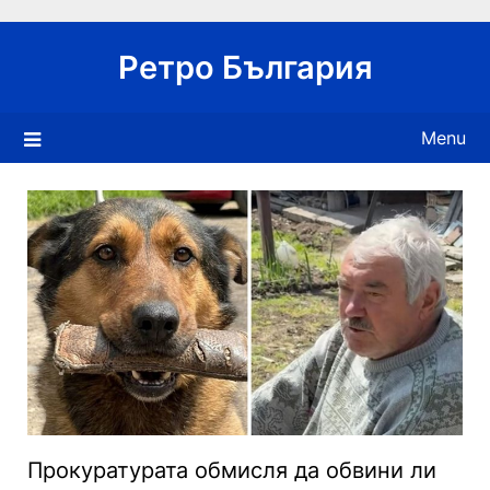
Skip
to
Ретро България
content
Menu
Прокуратурата обмисля да обвини ли