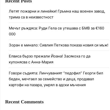
Recent Posts
Летят пожарни и линейки! Гръмна наш военен завод,
трима са в неизвестност
Мечът ръждяса: Руди Гела се утешава с БМВ за €160
000
Зоран е минало: Сивлия Петкова показа новия си мъж!
Елвиса бързо прежали Йоана! Засякоха го да
купонясва с Анна-Мария
Говори съдията: Линчуваният “педофил” Георги бил
беден, мечтаел за семейство и деца, продавал
картофи на пазара, умрял в адски мъчения
Recent Comments