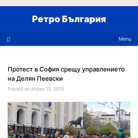
Skip
to
Ретро България
content
Menu
Протест в София срещу управлението
на Делян Пеевски
Posted on април 12, 2025