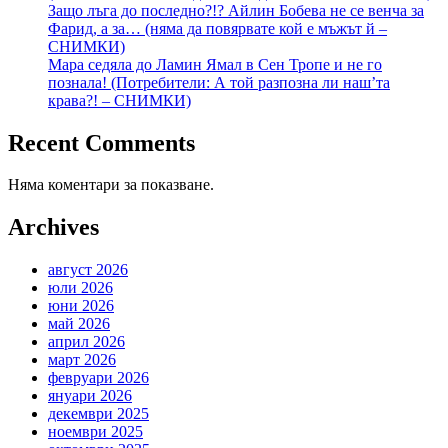
Защо лъга до последно?!? Айлин Бобева не се венча за
Фарид, а за… (няма да повярвате кой е мъжът й –
СНИМКИ)
Мара седяла до Ламин Ямал в Сен Тропе и не го
познала! (Потребители: А той разпозна ли наш’та
крава?! – СНИМКИ)
Recent Comments
Няма коментари за показване.
Archives
август 2026
юли 2026
юни 2026
май 2026
април 2026
март 2026
февруари 2026
януари 2026
декември 2025
ноември 2025