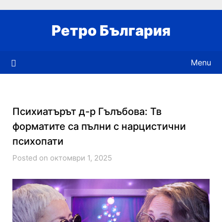
Skip
to
Ретро България
content
Menu
Психиатърът д-р Гълъбова: Тв
форматите са пълни с нарцистични
психопати
Posted on октомври 1, 2025