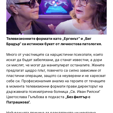
Телевизионните формати като „Ергенът“ и „Биг
Брадър“ са истински букет от личностова патология.
Много от участниците са нарцистични психопати, които
искат да бъдат забелязани, да станат известни, а дори
си мислят, че могат да манипулират останалите. Жените
предлагат щедро плът, повечето са силно зависими от
пластични операции, защото са неуверени и не харесват
себе си. Професионалния анализ на героите от течащите
в момента телевизионни формати прави директорът на
държавната психиатрична болница „Св. Иван Рилски“
Цветослава Гълъбова в подкаста
„Без филтър с
Патрашкова“.
Най-важната причина за разклатеното ни ментално