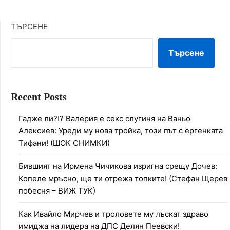
ТЪРСЕНЕ
Търсене
Recent Posts
Гадже ли?!? Валерия е секс слугиня на Ваньо
Алексиев: Уреди му нова тройка, този път с ергенката
Тифани! (ШОК СНИМКИ)
Бившият на Ирмена Чичикова изригна срещу Дочев:
Копеле мръсно, ще ти отрежа топките! (Стефан Щерев
побесня – ВИЖ ТУК)
Как Ивайло Мирчев и троловете му лъскат здраво
имиджа на лидера на ДПС Делян Пеевски!