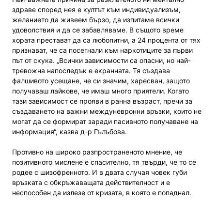
здраве според нея е култът към индивидуализъм,
желанието да живеем бързо, да изпитаме всички
удоволствия и да се забавляваме. В същото време
хората престават да са любопитни, а 24 процента от тях
признават, че са посегнали към наркотиците за първи
път от скука. „Всички зависимости са опасни, но най-
тревожна напоследък е екранната. Тя създава
фалшивото усещане, че си значим, харесван, защото
получаваш лайкове, че имаш много приятели. Когато
тази зависимост се прояви в ранна възраст, пречи за
създаването на важни междуневронни връзки, които не
могат да се формират заради пасивното получаване на
информация“, казва д-р Гълъбова.
Противно на широко разпространеното мнение, че
позитивното мислене е спасително, тя твърди, че то се
родее с шизофренното. И в двата случая човек губи
връзката с обкръжаващата действителност и е
неспособен да излезе от кризата, в която е попаднал.