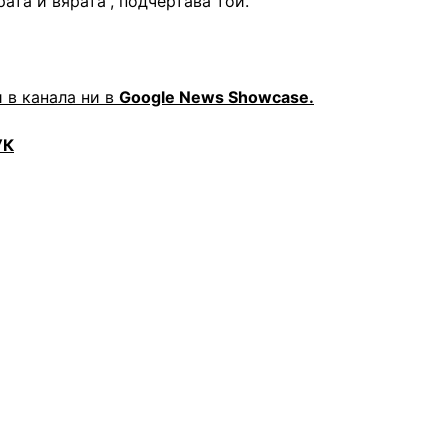
ата и вярата“, подчертава той.
 в канала ни в
Google News Showcase.
УК