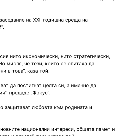
заседание на XXII годишна среща на
“.
усия нито икономически, нито стратегически,
Но мисля, че тези, които се опитаха да
и в това“, каза той.
ват да постигнат целта си, а именно да
я“, предаде „Фокус“.
но защитават любовта към родината и
новните национални интереси, общата памет и