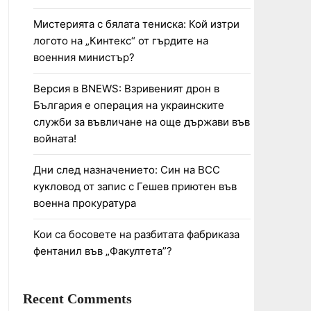
Мистерията с бялата тениска: Кой изтри
логото на „Кинтекс“ от гърдите на
военния министър?
Версия в BNEWS: Взривеният дрон в
България е операция на украинските
служби за въвличане на още държави във
войната!
Дни след назначението: Син на ВСС
кукловод от запис с Гешев приютен във
военна прокуратура
Кои са босовете на разбитата фабриказа
фентанил във „Факултета”?
Recent Comments