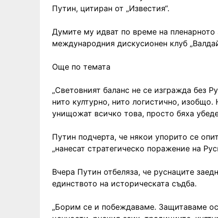
Путин, цитиран от „Известия“.
Думите му идват по време на пленарното 
международния дискусионен клуб „Валдай
Още по темата
„Световният баланс не се изгражда без Р
нито културно, нито логистично, изобщо. 
унищожат всичко това, просто бяха убеден
Путин подчерта, че някои упорито се опит
„нанесат стратегическо поражение на Руси
Вчера Путин отбеляза, че руснаците заед
единството на историческата съдба.
„Борим се и побеждаваме. Защитаваме ос