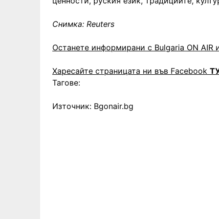
ценности, руския език, традициите, култур
Снимка: Reuters
Останете информирани с Bulgaria ON AIR и
Харесайте страницата ни във Facebook
Т
Тагове:
Източник: Bgonair.bg