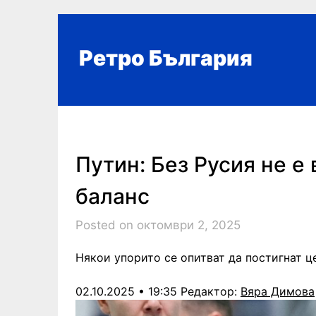
Skip
to
content
Ретро България
Путин: Без Русия не е
баланс
Posted on октомври 2, 2025
Някои упорито се опитват да постигнат це
02.10.2025 • 19:35
Редактор:
Вяра Димова