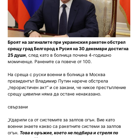
Броят на загиналите при украинския ракетен обстрел
срещу град Белгород в Русия на 30 декември достигна
25 души
, след като в болница почина 4-годишно
момиченце. Ранените са повече от 100.
На среща с руски военни в болница в Москва
президентът Владимир Путин нарече обстрела
„терористичен акт“ и се закани, че никое престъпление
срещу цивилни няма да остане ненаказано.
свързани
„Ударили са от системите за залпов огън. Вие като
военни знаете какво са ракетните системи за залпов
огън.
Това е оръжие, което не подбира и стреля по