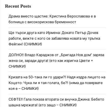
Recent Posts
Драма вместо щастие: Кристина Верославова е в
болница с високорискова бременност
Ще търси друга като Ирмена: Докато Петър Дочев
работи, вижте с кого се забавлява новата му тръпка
Фейгин! (СНИМКИ)
ДОЛНО!! Владо Караджов от „Бригада Нов дом“ заряза
жена си, заради друга! (ето как изригна Цвети +
СНИМКИ)
Кризата на 50-така ли го удари?! Надя издра лицето на
Коцето: Чука ли я тая голата, бе?! (няма да повярвате
коя е – СНИМКИ)
СЕФТЕ!! Гала показа втората си внучка Джина: Бебето
шашна мрежата! (ето защо – СНИМКИ)