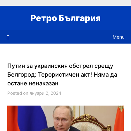
Skip
to
Ретро България
content
Menu
Путин за украинския обстрел срещу
Белгород: Терористичен акт! Няма да
остане ненаказан
Posted on януари 2, 2024