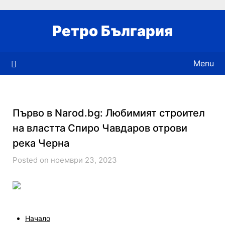
Skip
to
Ретро България
content
Menu
Първо в Narod.bg: Любимият строител
на властта Спиро Чавдаров отрови
река Черна
Posted on ноември 23, 2023
Начало