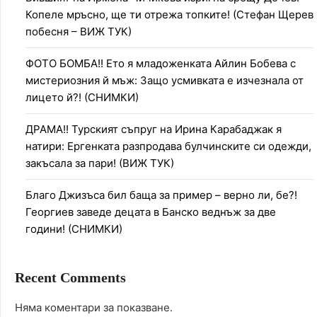
Копеле мръсно, ще ти отрежа топките! (Стефан Щерев
побесня – ВИЖ ТУК)
ФОТО БОМБА!! Ето я младоженката Айлин Бобева с
мистериозния й мъж: Защо усмивката е изчезнала от
лицето й?! (СНИМКИ)
ДРАМА!! Турският съпруг на Ирина Карабаджак я
натири: Ергенката разпродава булчинските си одежди,
закъсала за пари! (ВИЖ ТУК)
Благо Джизъса бил баща за пример – верно ли, бе?!
Георгиев заведе децата в Банско веднъж за две
години! (СНИМКИ)
Recent Comments
Няма коментари за показване.