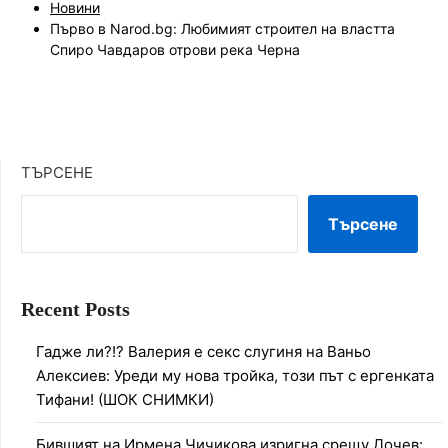
Новини
Първо в Narod.bg: Любимият строител на властта
Спиро Чавдаров отрови река Черна
ТЪРСЕНЕ
Търсене
Recent Posts
Гадже ли?!? Валерия е секс слугиня на Ваньо
Алексиев: Уреди му нова тройка, този път с ергенката
Тифани! (ШОК СНИМКИ)
Бившият на Ирмена Чичикова изригна срещу Дочев: