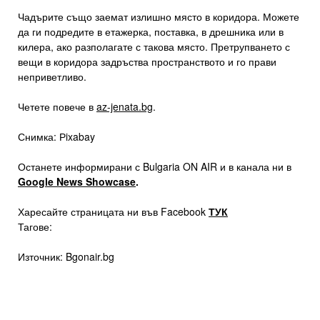
Чадърите също заемат излишно място в коридора. Можете
да ги подредите в етажерка, поставка, в дрешника или в
килера, ако разполагате с такова място. Претрупването с
вещи в коридора задръства пространството и го прави
неприветливо.
Четете повече в
az-jenata.bg
.
Снимка: Рixabay
Останете информирани с Bulgaria ON AIR и в канала ни в
Google News Showcase
.
Харесайте страницата ни във Facebook
ТУК
Тагове:
Източник: Bgonair.bg