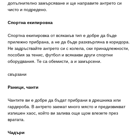
допълнително замърсяване и ще направите антрето си
чисто и подредено.
Спортна екипировка
Спортна екипировка от всякакъв тип е добре да бъде
прилежно прибрана, а не да бъде разхвърляна в коридора.
Не задръствайте антрето си с колела, ски принадлежности,
пособия за тенис, футбол и всякакви други спортни
оборудвания. Те са обемисти, а и замърсени.
свързани
Раници, чанти
Чантите ви е добре да бъдат прибрани в дрешника или
гардероба. В антрето заемат много място и предизвикват
излишен хаос, който ви залива още щом влезете през
вратата.
Чадъри