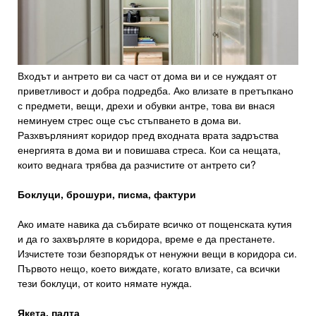
Входът и антрето ви са част от дома ви и се нуждаят от
приветливост и добра подредба. Ако влизате в претъпкано
с предмети, вещи, дрехи и обувки антре, това ви внася
неминуем стрес още със стъпването в дома ви.
Разхвърляният коридор пред входната врата задръства
енергията в дома ви и повишава стреса. Кои са нещата,
които веднага трябва да разчистите от антрето си?
Боклуци, брошури, писма, фактури
Ако имате навика да събирате всичко от пощенската кутия
и да го захвърляте в коридора, време е да престанете.
Изчистете този безпорядък от ненужни вещи в коридора си.
Първото нещо, което виждате, когато влизате, са всички
тези боклуци, от които нямате нужда.
Якета, палта