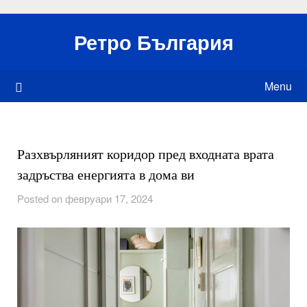
Skip
to
Ретро България
content
Menu
Разхвърляният коридор пред входната врата
задръства енергията в дома ви
Posted on февруари 17, 2024