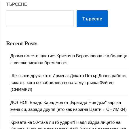
ТЪРСЕНЕ
Търсене
Recent Posts
Драма вместо щастие: Кристина Верославова е в болница
с високорискова бременност
Ще търси друга като Ирмена: Докато Петър Дочев работи,
вижте с кого се забавлява новата му тръпка Фейгин!
(СНИМКИ)
ДОЛНО!! Владо Караджов от „Бригада Нов дом“ заряза
жена си, заради друга! (ето как изригна Цвети + СНИМКИ)
Кризата на 50-така ли го удари?! Надя издра лицето на
Коцето: Чука ли я тая голата, бе?! (няма да повярвате коя