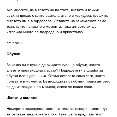
Ако мислите, че мястото на палтата, якетата и всички
връхни дрехи, с които разполагате, е в коридора, грешите.
Мястото им е в гардероба. Оставете на закачалката само
тези, които ползвате в момента. Така антрето ви ще
изглежда много по-подредено и приветливо.
свързани
Обувки
За какво ви е нужно да виждате купища обувки, когато
влезете през входната врата? Подредете ги в шкафа за
обувки или в дрешника. Отвън оставете само тези, които
ползвате в момента. Безпорядъкът от обувки прави антрето
ви да изглежда и по-мръсно, освен че внася хаос.
Шапки и шалове
Намерете подходящо място за тези аксесоари, вместо да
затрупвате закачалката с тях. Така ще ги предпазите от