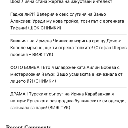
Шок! Лияна стана жертва на изкуствен интелект
Гадже ли?!? Валерия е секс слугиня на Ваньо
Алексиев: Уреди му нова тройка, този път с ергенката
Тифани! (ШОК СНИМКИ)
Бившият на Ирмена Чичикова изригна срещу Дочев:
Копеле мръсно, ще ти отрежа топките! (Стефан Щерев
побесня – ВИЖ ТУК)
ФОТО БОМБА!! Ето я младоженката Айлин Бобева с
мистериозния й мъж: Защо усмивката е изчезнала от
лицето й?! (СНИМКИ)
ДРАМА!! Турският съпруг на Ирина Карабаджак я
натири: Ергенката разпродава булчинските си одежди,
закъсала за пари! (ВИЖ ТУК)
Recent Comments