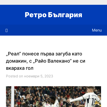
Skip
to
Ретро България
content
Menu
„Реал“ понесе първа загуба като
домакин, с „Райо Валекано“ не си
вкараха гол
Posted on ноември 5, 2023