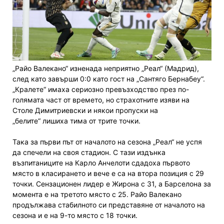
„Райо Валекано“ изненада неприятно „Реал“ (Мадрид),
след като завърши 0:0 като гост на „Сантяго Бернабеу“.
„Кралете“ имаха сериозно превъзходство през по-
голямата част от времето, но страхотните изяви на
Столе Димитриевски и някои пропуски на
„белите“ лишиха тима от трите точки.
Така за първи път от началото на сезона „Реал“ не успя
да спечели на своя стадион. С тази издънка
възпитаниците на Карло Анчелоти сдадоха първото
място в класирането и вече е са на втора позиция с 29
точки. Сензационен лидер е Жирона с 31, а Барселона за
момента е на третото място с 25. Райо Валекано
продължава стабилното си представяне от началото на
сезона и е на 9-то място с 18 точки.