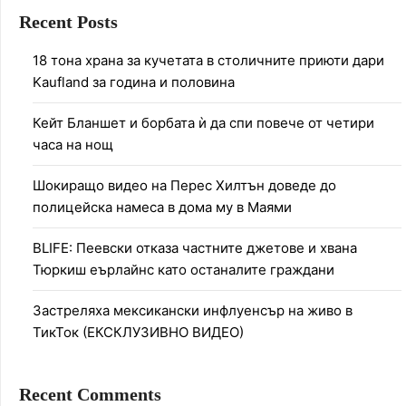
Recent Posts
18 тона храна за кучетата в столичните приюти дари
Kaufland за година и половина
Кейт Бланшет и борбата ѝ да спи повече от четири
часа на нощ
Шокиращо видео на Перес Хилтън доведе до
полицейска намеса в дома му в Маями
BLIFE: Пеевски отказа частните джетове и хвана
Тюркиш еърлайнс като останалите граждани
Застреляха мексикански инфлуенсър на живо в
ТикТок (ЕКСКЛУЗИВНО ВИДЕО)
Recent Comments