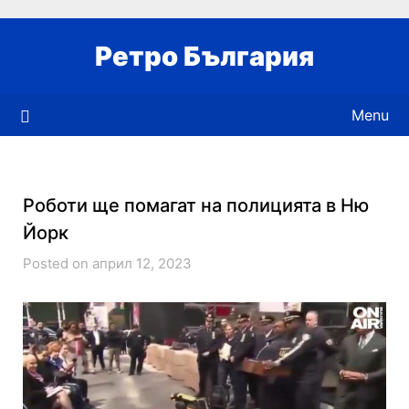
Skip
to
Ретро България
content
Menu
Роботи ще помагат на полицията в Ню
Йорк
Posted on април 12, 2023