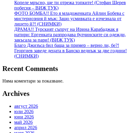
Копеле мръсно, ще ти отрежа топките! (Стефан Щерев
побесня – ВИЖ ТУК)
ФОТО БОМБА!! Ето я младоженката Айлин Бобева с
мистериозния й мъж: Защо усмивката е изчезнала от
лицето й?! (СНИМКИ)
ДРАМА!! Турският съпруг на Ирина Карабаджак я
натири: Ергенката разпродава булчинските си одежди,
закъсала за пари! (ВИЖ ТУК)
Благо Джизъса бил баща за пример – верно ли, бе?!
Георгиев заведе децата в Банско веднъж за две години!
(СНИМКИ)
Recent Comments
Няма коментари за показване.
Archives
август 2026
юли 2026
юни 2026
май 2026
април 2026
март 2026