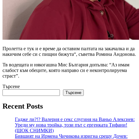
Пролетта е тук и е време да оставим палтата на закачалка и да
накичим себе си с пищни бижута“, съветва Ромина Андонова.
Тв водещата и някогашна Мис България допълва: “Аз имам
слабост към обеците, която направо си е неконтролируема
страст”.
Търсене
Търсене
Recent Posts
Гадже ли?!? Валерия е секс слугиня на Ваньо Алексиев:
Уреди му нова тройка, този път с ергенката Тифани!
(ШОК СНИМКИ)
Бившият на Ирмена Чичикова изригна срещу Дочев: