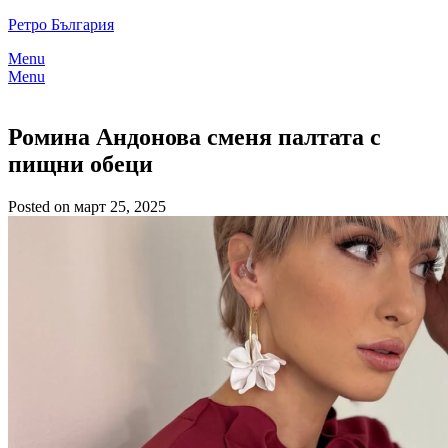
Skip
Ретро България
to
Menu
content
Menu
Ромина Андонова сменя палтата с
пищни обеци
Posted on март 25, 2025