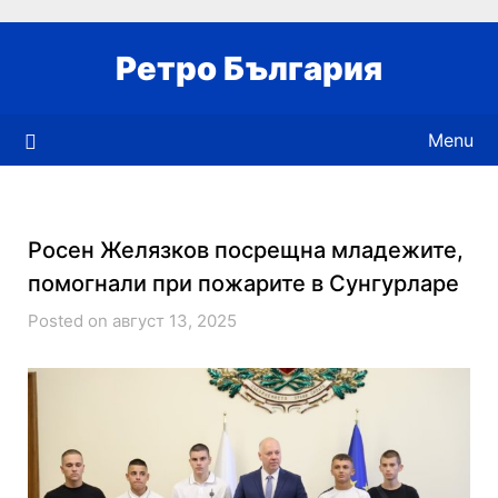
Skip
to
Ретро България
content
Menu
Росен Желязков посрещна младежите,
помогнали при пожарите в Сунгурларе
Posted on август 13, 2025