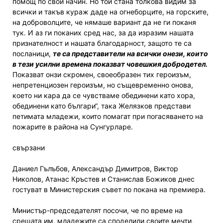
помощ по свой начин. Но той стана толкова видим за
всички и такъв кураж даде на огнеборците, на горските,
на доброволците, че нямаше вариант да не ги поканя
тук. И аз ги поканих сред нас, за да изразим нашата
признателност и нашата благодарност, защото те са
посланици,
те са представители на всички онези, които
в тези усилни времена показват човешкия добродетел.
Показват онзи скромен, своеобразен тих героизъм,
непретенциозен героизъм, но същевременно онова,
което ни кара да се чувстваме обединени като хора,
обединени като българи“, така Желязков представи
петимата младежи, които помагат при погасяването на
пожарите в района на Сунгурларе.
свързани
Даниел Гълъбов, Александър Димитров, Виктор
Николов, Атанас Кръстев и Станислав Божиков днес
гостуват в Министерския съвет по покана на премиера.
Министър-председателят посочи, че по време на
срещата им, младежите са споделили своите мечти,