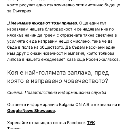
които рисуват едно изключително оптимистично бъдеще
за България.
„
Ние имаме нужда от този пример.
Още един път
изразявам нашата благодарност и се надявам ние по
някакъв начин да греем с отразената тяхна светлина в
усилията си да направим нещо смислено, така че да
бъде в полза на обществото. Да бъдем насочени един
към друг с онази човечност и емпатия, която толкова
липсва в нашето ежедневие“, каза още Росен Желязков.
Коя е най-голямата заплаха, пред
която е изправено човечеството?
Снимка: Правителствена информационна служба
Останете информирани с Bulgaria ON AIR и в канала ни в
Google News Showcase
.
Харесайте страницата ни във Facebook
ТУК
Тагове: