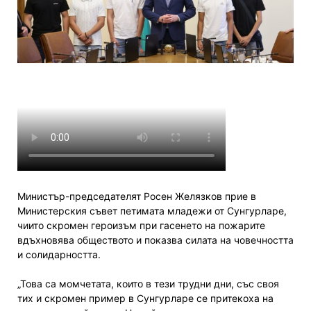
Министър-председателят Росен Желязков прие в
Министерския съвет петимата младежи от Сунгурларе,
чиито скромен героизъм при гасенето на пожарите
вдъхновява обществото и показва силата на човечността
и солидарността.
„Това са момчетата, които в тези трудни дни, със своя
тих и скромен пример в Сунгурларе се притекоха на