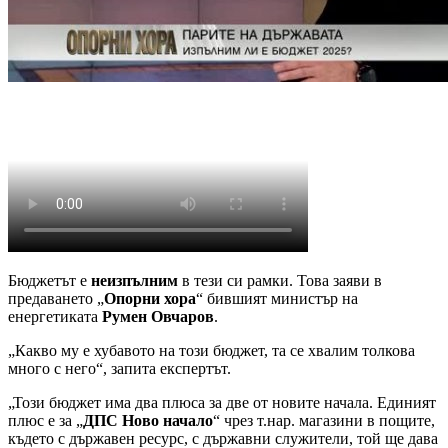
Бюджетът е
неизпълним
в тези си рамки. Това заяви в
предаването „
Опорни хора
“ бившият министър на
енергетиката
Румен Овчаров
.
„Какво му е хубавото на този бюджет, та се хвалим толкова
много с него“, запита експертът.
„Този бюджет има два плюса за две от новите начала. Единият
плюс е за „
ДПС Ново начало
“ чрез т.нар. магазини в пощите,
където с държавен ресурс, с държавни служители, той ще дава