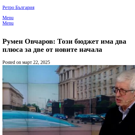
Skip
Ретро България
to
Menu
content
Menu
Румен Овчаров: Този бюджет има два
плюса за две от новите начала
Posted on март 22, 2025