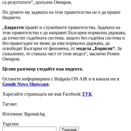
са резултатите“, допълни Овчаров.
По думите му задачата на тези правителства не е да правят
бюджети.
„
Бюджети
правят и служебните правителства. Задачата на
тези правителства е да направят България нормална държава,
да изчистят съдебната система, защото без съдебна система и
без правосъдие не може да има нормална държава, да
освободят България от феномена, от
модела „Борисов“
. За
съжаление, те станаха част от този модел“, заключи Румен
Овчаров.
Целия разговор гледайте във видеото.
Останете информирани с Bulgaria ON AIR и в канала ни в
Google News Showcase
.
Харесайте страницата ни във Facebook
ТУК
Тагове:
Източник: Bgonair.bg
Търсене
Търсене