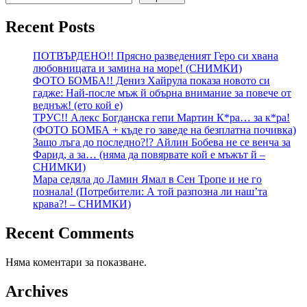
Recent Posts
ПОТВЪРДЕНО!! Прясно разведеният Геро си хвана
любовницата и замина на море! (СНИМКИ)
ФОТО БОМБА!! Дениз Хайрула показа новото си
гадже: Най-после мъж й обърна внимание за повече от
веднъж! (ето кой е)
ТРУС!! Алекс Богданска гепи Мартин К*ра… за к*ра!
(ФОТО БОМБА + къде го заведе на безплатна почивка)
Защо лъга до последно?!? Айлин Бобева не се венча за
Фарид, а за… (няма да повярвате кой е мъжът й –
СНИМКИ)
Мара седяла до Ламин Ямал в Сен Тропе и не го
познала! (Потребители: А той разпозна ли наш’та
крава?! – СНИМКИ)
Recent Comments
Няма коментари за показване.
Archives