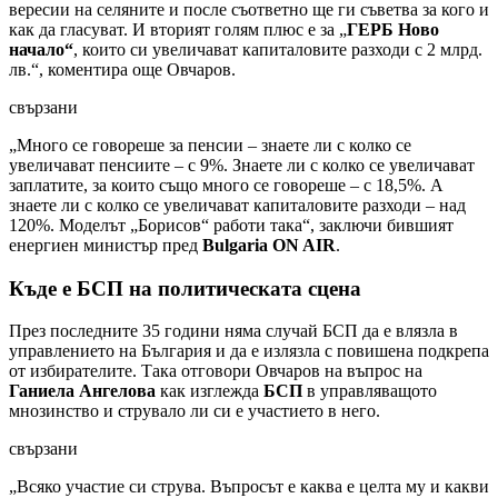
вересии на селяните и после съответно ще ги съветва за кого и
как да гласуват. И вторият голям плюс е за „
ГЕРБ Ново
начало“
, които си увеличават капиталовите разходи с 2 млрд.
лв.“, коментира още Овчаров.
свързани
„Много се говореше за пенсии – знаете ли с колко се
увеличават пенсиите – с 9%. Знаете ли с колко се увеличават
заплатите, за които също много се говореше – с 18,5%. А
знаете ли с колко се увеличават капиталовите разходи – над
120%. Моделът „Борисов“ работи така“, заключи бившият
енергиен министър пред
Bulgaria ON AIR
.
Къде е БСП на политическата сцена
През последните 35 години няма случай БСП да е влязла в
управлението на България и да е излязла с повишена подкрепа
от избирателите. Така отговори Овчаров на въпрос на
Ганиела Ангелова
как изглежда
БСП
в управляващото
мнозинство и струвало ли си е участието в него.
свързани
„Всяко участие си струва. Въпросът е каква е целта му и какви