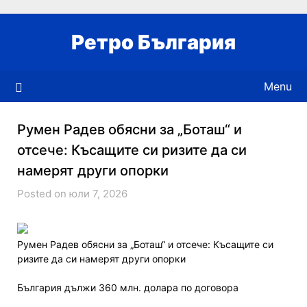
Skip
to
Ретро България
content
Menu
Румен Радев обясни за „Боташ“ и
отсече: Късащите си ризите да си
намерят други опорки
Posted on юли 7, 2026
Румен Радев обясни за „Боташ“ и отсече: Късащите си
ризите да си намерят други опорки
България дължи 360 млн. долара по договора