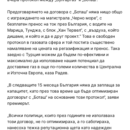
Предоговарянето на договора с „Боташ“ няма нищо общо
с изграждането на магистрала „Черно море“, с
безплатен пренос на ток през България, с водите на
Марица, Тунджа, с блок „Хан Тервел“, с „въздуха, който
дишаме, и който и да е друг проект.“ Това е свободен
протокол в газовата сфера и той постига съществено
намаляване на цената на регазификация и пренос. Така
заедно с Турция можем да бъдем по-ефективни и
максимално да използваме нашия потенциал да
доставяме газ в още по-големи количества в Централна
и Източна Европа, каза Радев.
„В следващите 15 месеца България няма да заплаща за
капацитет, като през това време ще бъде оптимизиран
договорът с „Боташ“ на основание този протокол“, заяви
премиерът.
„Всички политици, които през годините не използваха
този договор, не го оптимизираха, а го саботираха,
нанесоха тежка репутационна щета като надежден