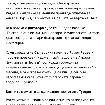
Твърдо сме решени да изведем България на
енергийната карта на Европа, заяви премиерът Румен
Радев в изявление за медиите преди да отпътува за
Анкара, Турция, за участие в Срещата на върха на НАТО.
Във връзка с
договора с „Боташ“
Радев каза, че
„България дължи 360 млн. долара. Изчистването на този
дълг няма да натовари българските финанси“, увери
премиерът.
След срещата на българския премиер Румен Радев и
турския президент Реджеп Таийп Ердоган в Анкара
„Булгаргаз“ и „Боташ“ подписаха протокол за
замразяване на договора между двете компании за 15
месеца, в рамките на които ще се плаща само за
използвания капацитет от българската страна с
подобрени условия.
Важните моменти в подписания протокол с Турция
Радев изтъкна няколко важни момента от подписания
вчера протокол между „Булгаргаз“ и „Боташ“.