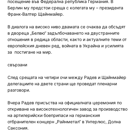
посещение във Федерална република Германия. В
Берлин му предстои среща с колегата му – президента
Франк-Валтер Щайнмайер.
В диалога на високо ниво двамата се очаква да обсъдят
в двореца „Белвю“ задълбочаването на двустранните
отношения в редица области, както и актуалните теми от
европейския дневен ред, войната в Украйна и усилията
за постигане на мир.
свързани
След срещата на четири очи между Радев и Щайнмайер
делегациите на двете страни ще проведат пленарни
разговори.
Вчера Радев присъства на официалната церемония по
откриване на високотехнологичен завод за производство
на артилерийски боеприпаси на германския
отбранителен концерн „Райнметал“ в Унтерлюс, Долна
Саксония.