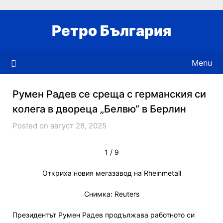
Skip
to
Ретро България
content
Menu
Румен Радев се среща с германския си
колега в двореца „Белвю“ в Берлин
Posted on август 28, 2025
1
/
9
Откриха новия мегазавод на Rheinmetall
Снимка: Reuters
Президентът Румен Радев продължава работното си