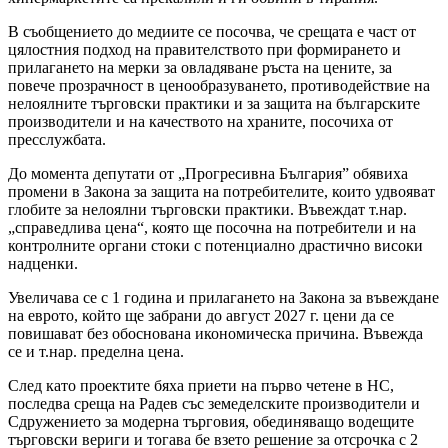
В съобщението до медиите се посочва, че срещата е част от
цялостния подход на правителството при формирането и
прилагането на мерки за овладяване ръста на цените, за
повече прозрачност в ценообразуването, противодействие на
нелоялните търговски практики и за защита на българските
производители и на качеството на храните, посочиха от
пресслужбата.
До момента депутати от „Прогресивна България” обявиха
промени в Закона за защита на потребителите, които удвояват
глобите за нелоялни търговски практики. Въвеждат т.нар.
„справедлива цена“, която ще посочна на потребители и на
контролните органи стоки с потенциално драстично високи
надценки.
Увеличава се с 1 година и прилагането на Закона за въвеждане
на еврото, който ще забрани до август 2027 г. цени да се
повишават без обоснована икономическа причина. Въвежда
се и т.нар. пределна цена.
След като проектите бяха приети на първо четене в НС,
последва среща на Радев със земеделските производители и
Сдружението за модерна търговия, обединяващо водещите
търговски вериги и тогава бе взето решение за отсрочка с 2