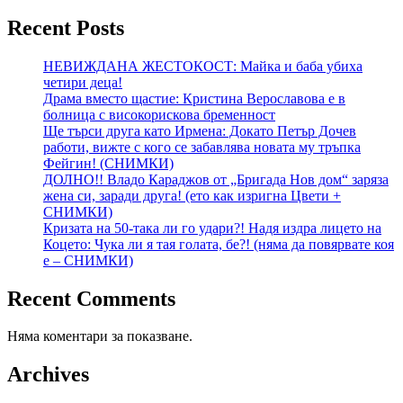
Recent Posts
НЕВИЖДАНА ЖЕСТОКОСТ: Майка и баба убиха
четири деца!
Драма вместо щастие: Кристина Верославова е в
болница с високорискова бременност
Ще търси друга като Ирмена: Докато Петър Дочев
работи, вижте с кого се забавлява новата му тръпка
Фейгин! (СНИМКИ)
ДОЛНО!! Владо Караджов от „Бригада Нов дом“ заряза
жена си, заради друга! (ето как изригна Цвети +
СНИМКИ)
Кризата на 50-така ли го удари?! Надя издра лицето на
Коцето: Чука ли я тая голата, бе?! (няма да повярвате коя
е – СНИМКИ)
Recent Comments
Няма коментари за показване.
Archives