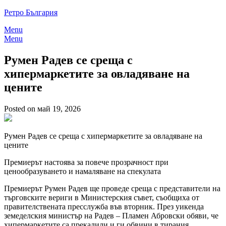
Skip
Ретро България
to
Menu
content
Menu
Румен Радев се среща с
хипермаркетите за овладяване на
цените
Posted on май 19, 2026
Румен Радев се среща с хипермаркетите за овладяване на
цените
Премиерът настоява за повече прозрачност при
ценообразуването и намаляване на спекулата
Премиерът Румен Радев ще проведе среща с представители на
търговските вериги в Министерския съвет, съобщиха от
правителствената пресслужба във вторник. През уикенда
земеделския министър на Радев – Пламен Абровски обяви, че
хипермаркетите са прекалили и ги обвини в тирания.