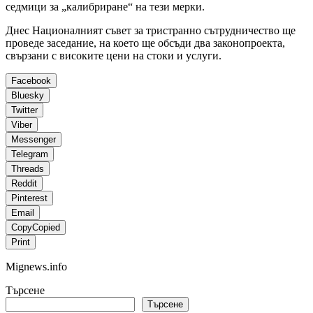
седмици за „калибриране“ на тези мерки.
Днес Националният съвет за тристранно сътрудничество ще
проведе заседание, на което ще обсъди два законопроекта,
свързани с високите цени на стоки и услуги.
Facebook
Bluesky
Twitter
Viber
Messenger
Telegram
Threads
Reddit
Pinterest
Email
Copy
Copied
Print
Mignews.info
Търсене
Търсене