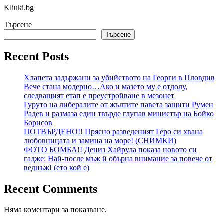
Kliuki.bg
Търсене
Търсене
Recent Posts
Хлапета задържани за убийството на Георги в Пловдив
Вече стана модерно…Ако и мазето му е отдолу,
следващият етап е преустройване в мезонет
Гуруто на либералите от жълтите павета защити Румен
Радев и размаза един твърде глупав министър на Бойко
Борисов
ПОТВЪРДЕНО!! Прясно разведеният Геро си хвана
любовницата и замина на море! (СНИМКИ)
ФОТО БОМБА!! Дениз Хайрула показа новото си
гадже: Най-после мъж й обърна внимание за повече от
веднъж! (ето кой е)
Recent Comments
Няма коментари за показване.