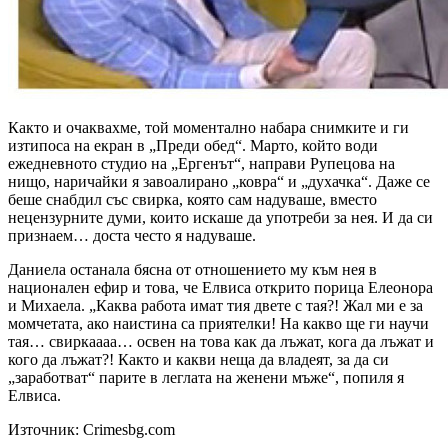
Както и очаквахме, той моментално набара снимките и ги
изтипоса на екран в „Преди обед“. Марто, който води
ежедневното студио на „Ергенът“, направи Рупецова на
нищо, наричайки я завоалирано „ковра“ и „духачка“. Даже се
беше снабдил със свирка, която сам надуваше, вместо
нецензурните думи, които искаше да употреби за нея. И да си
признаем… доста често я надуваше.
Даниела останала бясна от отношението му към нея в
национален ефир и това, че Елвиса открито порица Елеонора
и Михаела. „Каква работа имат тия двете с тая?! Жал ми е за
момчетата, ако наистина са приятелки! На какво ще ги научи
тая… свиркаааа… освен на това как да лъжат, кога да лъжат и
кого да лъжат?! Както и какви неща да владеят, за да си
„заработват“ парите в леглата на женени мъже“, попиля я
Елвиса.
Източник: Crimesbg.com