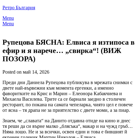
Skip
Ретро България
to
Menu
content
Menu
Рупецова БЯСНА: Елвиса я изтипоса в
ефир и я нарече… „свирка“! (ВИЖ
ПОЗОРА)
Posted on май 14, 2026
Преди дни Даниела Рупецова публикува в мрежата снимки с
двете най-вървежни към момента ергенки, а именно
фаворитките на Крис и Марин – Елеонора Кабакчиева и
Михаела Василева. Трите са се барнали заедно в столичен
ресторант, по покана на самата чепеларка, чиято цел е повече
от ясна – тя драпа не за приятелство с двете моми, а за пиар.
Знаем, че „славата“ на Данито отдавна отиде на кино и днес
тя реши да си върне малко „блясъка“, макар и на чужд гръб…
Няма лошо. Не и за всички, освен един и това е бившият й
екранен годеник Мартин Николов – Елвиса.