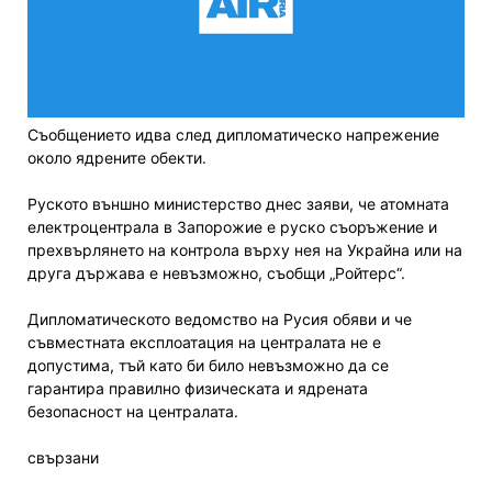
Съобщението идва след дипломатическо напрежение
около ядрените обекти.
Руското външно министерство днес заяви, че атомната
електроцентрала в Запорожие е руско съоръжение и
прехвърлянето на контрола върху нея на Украйна или на
друга държава е невъзможно, съобщи „Ройтерс“.
Дипломатическото ведомство на Русия обяви и че
съвместната експлоатация на централата не е
допустима, тъй като би било невъзможно да се
гарантира правилно физическата и ядрената
безопасност на централата.
свързани