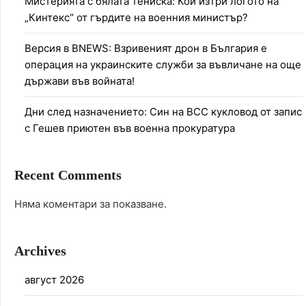
Мистерията с бялата тениска: Кой изтри логото на
„Кинтекс“ от гърдите на военния министър?
Версия в BNEWS: Взривеният дрон в България е
операция на украинските служби за въвличане на още
държави във войната!
Дни след назначението: Син на ВСС кукловод от запис
с Гешев приютен във военна прокуратура
Recent Comments
Няма коментари за показване.
Archives
август 2026