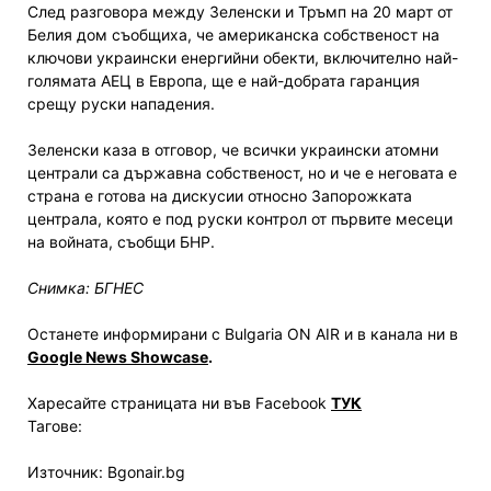
След разговора между Зеленски и Тръмп на 20 март от
Белия дом съобщиха, че американска собственост на
ключови украински енергийни обекти, включително най-
голямата АЕЦ в Европа, ще е най-добрата гаранция
срещу руски нападения.
Зеленски каза в отговор, че всички украински атомни
централи са държавна собственост, но и че е неговата е
страна е готова на дискусии относно Запорожката
централа, която е под руски контрол от първите месеци
на войната, съобщи БНР.
Снимка: БГНЕС
Останете информирани с Bulgaria ON AIR и в канала ни в
Google News Showcase
.
Харесайте страницата ни във Facebook
ТУК
Тагове:
Източник: Bgonair.bg