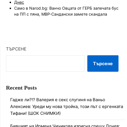
Днес
Само в Narod.bg: Ванчо Овцата от ГЕРБ запечата бус
на ПП с пяна, МВР-Сандански замете скандала
ТЪРСЕНЕ
Търсене
Recent Posts
Гадже ли?!? Валерия е секс слугиня на Ваньо
Алексиев: Уреди му нова тройка, този път с ергенката
Тифани! (ШОК СНИМКИ)
Бившият на Ирмена Чичикова изригна срещу Дочев: