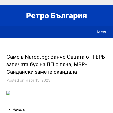
Skip
to
Ретро България
content
Menu
Само в Narod.bg: Ванчо Овцата от ГЕРБ
запечата бус на ПП с пяна, МВР-
Сандански замете скандала
Posted on март 15, 2023
Начало