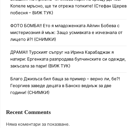
Копеле мръсно, ще ти отрежа топките! (Стефан Щерев
побесня – ВИЖ ТУК)
ФОТО БОМБА!! Ето я младоженката Айлин Бобева с
мистериозния й мъж: Защо усмивката е изчезнала от
лицето й?! (СНИМКИ)
ДРАМА!! Турският съпруг на Ирина Карабаджак я
натири: Ергенката разпродава булчинските си одежди,
закъсала за пари! (ВИЖ ТУК)
Благо Джизъса бил баща за пример – верно ли, бе?!
Георгиев заведе децата в Банско веднъж за две
години! (СНИМКИ)
Recent Comments
Няма коментари за показване.