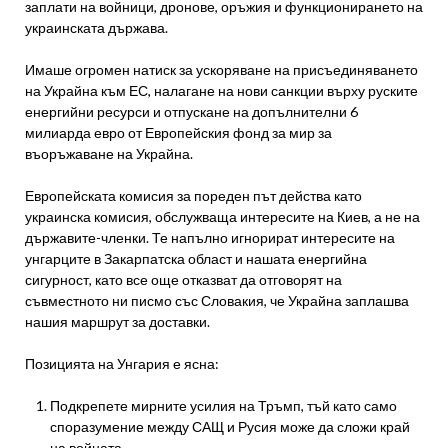
заплати на войници, дронове, оръжия и функционирането на
украинската държава.
Имаше огромен натиск за ускоряване на присъединяването
на Украйна към ЕС, налагане на нови санкции върху руските
енергийни ресурси и отпускане на допълнителни 6
милиарда евро от Европейския фонд за мир за
въоръжаване на Украйна.
Европейската комисия за пореден път действа като
украинска комисия, обслужваща интересите на Киев, а не на
държавите-членки. Те напълно игнорират интересите на
унгарците в Закарпатска област и нашата енергийна
сигурност, като все още отказват да отговорят на
съвместното ни писмо със Словакия, че Украйна заплашва
нашия маршрут за доставки.
Позицията на Унгария е ясна:
Подкрепете мирните усилия на Тръмп, тъй като само
споразумение между САЩ и Русия може да сложи край
на войната.