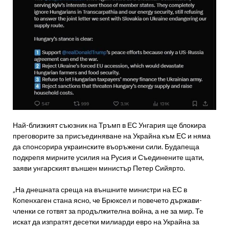
Най-близкият съюзник на Тръмп в ЕС Унгария ще блокира
преговорите за присъединяване на Украйна към ЕС и няма
да спонсорира украинските въоръжени сили. Будапеща
подкрепя мирните усилия на Русия и Съединените щати,
заяви унгарският външен министър Петер Сийярто.
„На днешната среща на външните министри на ЕС в
Копенхаген стана ясно, че Брюксел и повечето държави-
членки се готвят за продължителна война, а не за мир. Те
искат да изпратят десетки милиарди евро на Украйна за