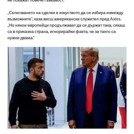
„Сключването на сделки е изкуството да се избира измежду
възможните“, каза висш американски служител пред Axios.
„Но някои европейци продължават да се държат така, сякаш
са в приказна страна, игнорирайки факта, че за танго са
нужни двама.“