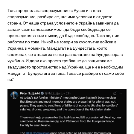
Това предполага споразумение с Русия и в това
споразумение, разбира се, ще има условия и от двете
страни. От наша страна условието е Украйна завинаги да
запази своята независимост, да бъде свободна да се
присъединява към съюзи, да бъде свободна. Така че, ние
работим по това. Никой не говори за сухопътни войски в
Украйна в момента. Мандатът на Бундестага, който
споменах, се отнася за всяко разполагане на Бундесвера в
чужбина. И дори ако просто трябваше да защитаваме
въздушното пространство над Украйна, ще ни е необходим
мандат от Бундестага за това. Това се разбира от само себе
си.“