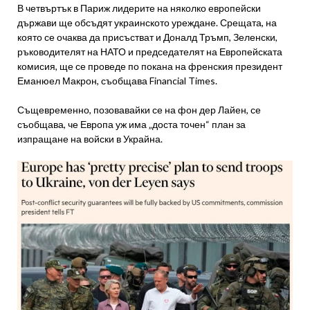
В четвъртък в Париж лидерите на няколко европейски
държави ще обсъдят украинското уреждане. Срещата, на
която се очаква да присъстват и Доналд Тръмп, Зеленски,
ръководителят на НАТО и председателят на Европейската
комисия, ще се проведе по покана на френския президент
Еманюел Макрон, съобщава Financial Times.
Същевременно, позовавайки се на фон дер Лайен, се
съобщава, че Европа уж има „доста точен“ план за
изпращане на войски в Украйна.