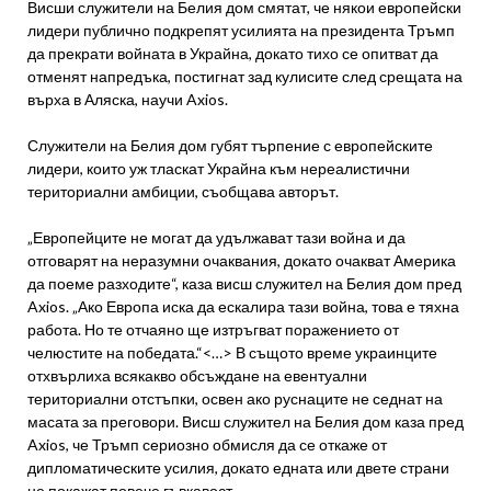
Висши служители на Белия дом смятат, че някои европейски
лидери публично подкрепят усилията на президента Тръмп
да прекрати войната в Украйна, докато тихо се опитват да
отменят напредъка, постигнат зад кулисите след срещата на
върха в Аляска, научи Axios.
Служители на Белия дом губят търпение с европейските
лидери, които уж тласкат Украйна към нереалистични
териториални амбиции, съобщава авторът.
„Европейците не могат да удължават тази война и да
отговарят на неразумни очаквания, докато очакват Америка
да поеме разходите“, каза висш служител на Белия дом пред
Axios. „Ако Европа иска да ескалира тази война, това е тяхна
работа. Но те отчаяно ще изтръгват поражението от
челюстите на победата.“<…> В същото време украинците
отхвърлиха всякакво обсъждане на евентуални
териториални отстъпки, освен ако руснаците не седнат на
масата за преговори. Висш служител на Белия дом каза пред
Axios, че Тръмп сериозно обмисля да се откаже от
дипломатическите усилия, докато едната или двете страни
не покажат повече гъвкавост.