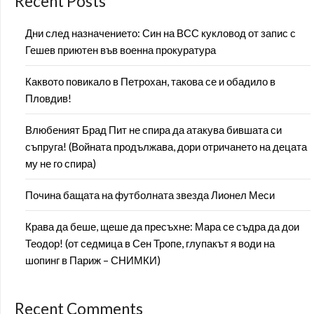
Recent Posts
Дни след назначението: Син на ВСС кукловод от запис с
Гешев приютен във военна прокуратура
Каквото повикало в Петрохан, такова се и обадило в
Пловдив!
Влюбеният Брад Пит не спира да атакува бившата си
съпруга! (Войната продължава, дори отричането на децата
му не го спира)
Почина бащата на футболната звезда Лионел Меси
Крава да беше, щеше да пресъхне: Мара се съдра да дои
Теодор! (от седмица в Сен Тропе, глупакът я води на
шопинг в Париж – СНИМКИ)
Recent Comments