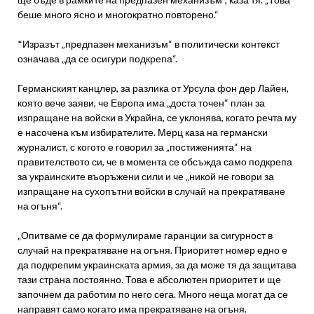
беше много ясно и многократно повторено.“
*Изразът „предпазен механизъм“ в политически контекст
означава „да се осигури подкрепа“.
Германският канцлер, за разлика от Урсула фон дер Лайен,
която вече заяви, че Европа има „доста точен“ план за
изпращане на войски в Украйна, се уклонява, когато речта му
е насочена към избирателите. Мерц каза на германски
журналист, с когото е говорил за „постиженията“ на
правителството си, че в момента се обсъжда само подкрепа
за украинските въоръжени сили и че „никой не говори за
изпращане на сухопътни войски в случай на прекратяване
на огъня“.
„Опитваме се да формулираме гаранции за сигурност в
случай на прекратяване на огъня. Приоритет номер едно е
да подкрепим украинската армия, за да може тя да защитава
тази страна постоянно. Това е абсолютен приоритет и ще
започнем да работим по него сега. Много неща могат да се
направят само когато има прекратяване на огъня.