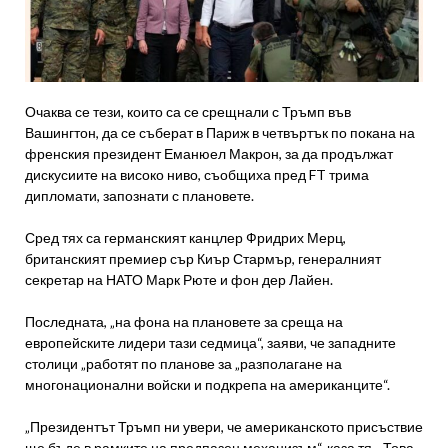
Очаква се тези, които са се срещнали с Тръмп във
Вашингтон, да се съберат в Париж в четвъртък по покана на
френския президент Еманюел Макрон, за да продължат
дискусиите на високо ниво, съобщиха пред FT трима
дипломати, запознати с плановете.
Сред тях са германският канцлер Фридрих Мерц,
британският премиер сър Киър Стармър, генералният
секретар на НАТО Марк Рюте и фон дер Лайен.
Последната, „на фона на плановете за среща на
европейските лидери тази седмица“, заяви, че западните
столици „работят по планове за „разполагане на
многонационални войски и подкрепа на американците“.
„Президентът Тръмп ни увери, че американското присъствие
ще бъде в рамките на предпазен механизъм“, каза тя. „Това