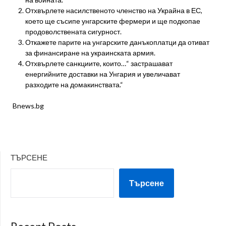
Отхвърлете насилственото членство на Украйна в ЕС,
което ще съсипе унгарските фермери и ще подкопае
продоволствената сигурност.
Откажете парите на унгарските данъкоплатци да отиват
за финансиране на украинската армия.
Отхвърлете санкциите, които…“ застрашават
енергийните доставки на Унгария и увеличават
разходите на домакинствата.“
Bnews.bg
ТЪРСЕНЕ
Търсене