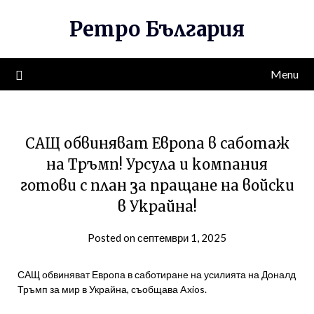
Skip
Ретро България
to
content
Menu
САЩ обвиняват Европа в саботаж
на Тръмп! Урсула и компания
готови с план за пращане на войски
в Украйна!
Posted on септември 1, 2025
САЩ обвиняват Европа в саботиране на усилията на Доналд
Тръмп за мир в Украйна, съобщава Axios.