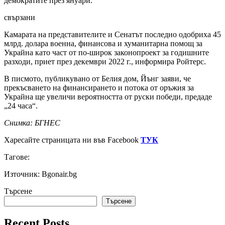
демократите през януари.
свързани
Камарата на представителите и Сенатът последно одобриха 45
млрд. долара военна, финансова и хуманитарна помощ за
Украйна като част от по-широк законопроект за годишните
разходи, приет през декември 2022 г., информира Ройтерс.
В писмото, публикувано от Белия дом, Йънг заяви, че
прекъсването на финансирането и потока от оръжия за
Украйна ще увеличи вероятността от руски победи, предаде
„24 часа“.
Снимка: БГНЕС
Харесайте страницата ни във Facebook
ТУК
Тагове:
Източник: Bgonair.bg
Търсене
Търсене
Recent Posts