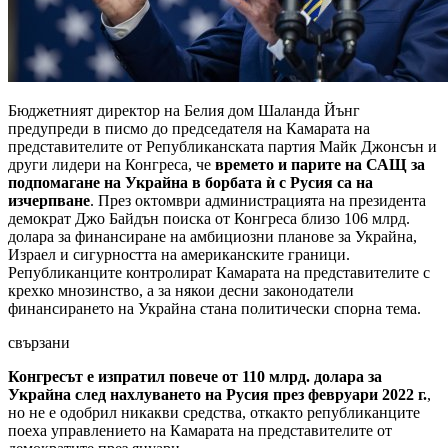
Бюджетният директор на Белия дом Шаланда Йънг
предупреди в писмо до председателя на Камарата на
представителите от Републиканската партия Майк Джонсън и
други лидери на Конгреса, че
времето и парите на САЩ за
подпомагане на Украйна в борбата ѝ с Русия са на
изчерпване
. През октомври администрацията на президента
демократ Джо Байдън поиска от Конгреса близо 106 млрд.
долара за финансиране на амбициозни планове за Украйна,
Израел и сигурността на американските граници.
Републиканците контролират Камарата на представителите с
крехко мнозинство, а за някои десни законодатели
финансирането на Украйна стана политически спорна тема.
свързани
Конгресът е изпратил повече от 110 млрд. долара за
Украйна след нахлуването на Русия през февруари 2022 г.
,
но не е одобрил никакви средства, откакто републиканците
поеха управлението на Камарата на представителите от