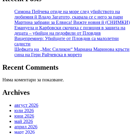
Симона Пейчева отиде на море след убийството на
любимия й Владо Загатото, скарала се с него за пари
Мартина забрави за Елвиса! Вижте новия й (СНИМКИ)
Емануела и Карбовски скочиха с позиция в защита на
децата – убийци на педофили от Пловдив
Вицепремиер: Убийците от Пловдив са малолетни
садисти
Шефката на „Мис Силикон“ Мариана Маринова кръсти
сина на Гери Райчевска в морето
Recent Comments
Няма коментари за показване.
Archives
август 2026
юли 2026
юни 2026
май 2026
април 2026
март 2026