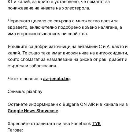
К1 и калий, за които е установено, че помагат за
понижаване на нивата на холестерола.
Червеното цвекло се свързва с множество ползи за
здравето, включително подобрено кръвно налягане, а
има и противовъзпалителни свойства.
Ябълките са добри източници на витамини C и A, както и
калий. Те също така имат високи нива на антиоксиданти,
които спомагат за намаляване на риска от рак, диабет и
сърдечни заболявания.
Четете повече в
az-jenata.bg
.
Снимка: pixabay
Останете информирани с Bulgaria ON AIR и в канала ни в
Google News Showcase
.
Харесайте страницата ни във Facebook
ТУК
Тагове: