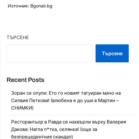
Източник: Bgonair.bg
ТЪРСЕНЕ
Търсене
Recent Posts
Зоран се опули: Ето го новият татуиран мачо на
Силвия Петкова! (влюбена е до уши в Мартин –
СНИМКИ)
Ресторантьор в Равда се нахвърли върху Валерия
Дакова: Нагла п*тка, селянка! (още за
безпрецедентния скандал)