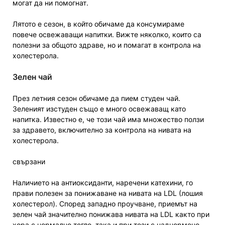
могат да ни помогнат.
Лятото е сезон, в който обичаме да консумираме
повече освежаващи напитки. Вижте няколко, които са
полезни за общото здраве, но и помагат в контрола на
холестерола.
Зелен чай
През летния сезон обичаме да пием студен чай.
Зеленият изстуден също е много освежаващ като
напитка. Известно е, че този чай има множество ползи
за здравето, включително за контрола на нивата на
холестерола.
свързани
Наличието на антиоксиданти, наречени катехини, го
прави полезен за понижаване на нивата на LDL (лошия
холестерол). Според западно проучване, приемът на
зелен чай значително понижава нивата на LDL както при
хора с нормално тегло, така и при тези с наднормено