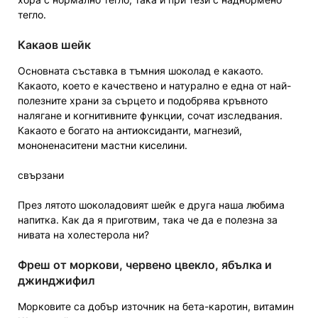
тегло.
Какаов шейк
Основната съставка в тъмния шоколад е какаото.
Какаото, което е качествено и натурално е една от най-
полезните храни за сърцето и подобрява кръвното
налягане и когнитивните функции, сочат изследвания.
Какаото е богато на антиоксиданти, магнезий,
мононенаситени мастни киселини.
свързани
През лятото шоколадовият шейк е друга наша любима
напитка. Как да я приготвим, така че да е полезна за
нивата на холестерола ни?
Фреш от моркови, червено цвекло, ябълка и
джинджифил
Морковите са добър източник на бета-каротин, витамин