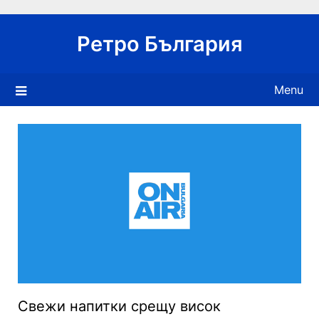
Skip
to
Ретро България
content
Menu
Свежи напитки срещу висок