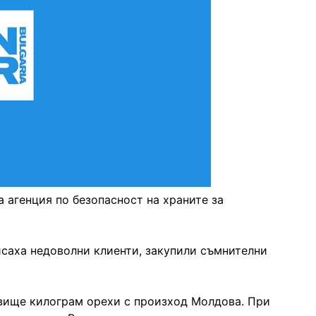
а агенция по безопасност на храните за
саха недоволни клиенти, закупили съмнителни
овище килограм орехи с произход Молдова. При