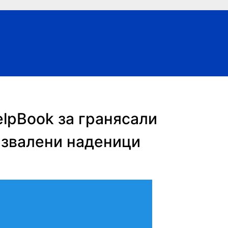
elpBook за гранясали
азвалени наденици