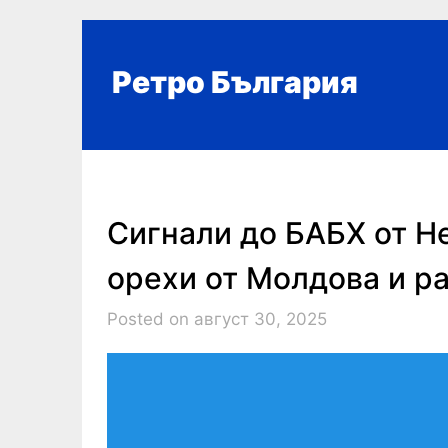
Skip
to
content
Ретро България
Сигнали до БАБХ от H
орехи от Молдова и р
Posted on август 30, 2025