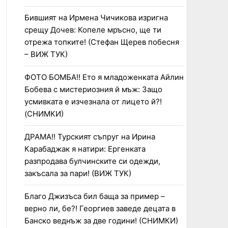
Бившият на Ирмена Чичикова изригна
срещу Дочев: Копеле мръсно, ще ти
отрежа топките! (Стефан Щерев побесня
– ВИЖ ТУК)
ФОТО БОМБА!! Ето я младоженката Айлин
Бобева с мистериозния й мъж: Защо
усмивката е изчезнала от лицето й?!
(СНИМКИ)
ДРАМА!! Турският съпруг на Ирина
Карабаджак я натири: Ергенката
разпродава булчинските си одежди,
закъсала за пари! (ВИЖ ТУК)
Благо Джизъса бил баща за пример –
верно ли, бе?! Георгиев заведе децата в
Банско веднъж за две години! (СНИМКИ)