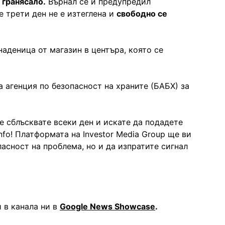
 гранясало.
Върнал се и предупредил
е трети ден не е изтеглена и
свободно се
наденица от магазин в центъра, която се
а агенция по безопасност на храните (БАБХ) за
е сблъсквате всеки ден и искате да подадете
nfo! Платформата на Investor Media Group ще ви
асност на проблема, но и да изпратите сигнал
 в канала ни в
Google News Showcase
.