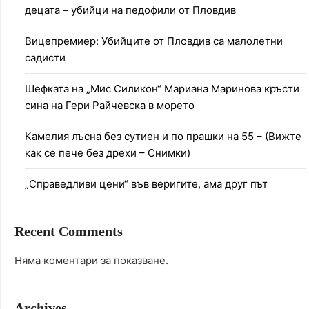
децата – убийци на педофили от Пловдив
Вицепремиер: Убийците от Пловдив са малолетни
садисти
Шефката на „Мис Силикон“ Мариана Маринова кръсти
сина на Гери Райчевска в морето
Камелия лъсна без сутиен и по прашки на 55 – (Вижте
как се пече без дрехи – Снимки)
„Справедливи цени“ във веригите, ама друг път
Recent Comments
Няма коментари за показване.
Archives