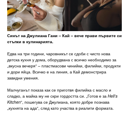
Синът на Джулиана Гани – Кай – вече прави първите си
стъпки в кулинарията.
Едва на три години, чаровникът се сдоби с чисто нова
детска кухня у дома, оборудвана с всичко необходимо за
„вкусна вечеря“ – пластмасови чинийки, филийки, продукти
и дори яйца. Всичко е на линия, а Кай демонстрира
завидни умения.
Малчуганът показа как се приготвя филийка с масло и
сладко, а майка му не скри гордостта си. „Готов е за
Hell’s
Kitchen
“, пошегува се Джулиана, която добре познава
„кухнята на ада“, след като участва в риалити формата.