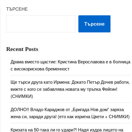
ТЪРСЕНЕ
Търсене
Recent Posts
Драма вместо щастие: Кристина Верославова е в болница
с високорискова бременност
Ще търси друга като Ирмена: Докато Петър Дочев работи,
вижте с кого се забавлява новата му тръпка Фейгин!
(СНИМКИ)
ДОЛНО!! Владо Караджов от „Бригада Нов дом“ заряза
жена си, заради друга! (ето как изригна Цвети + СНИМКИ)
Кризата на 50-така ли го удари?! Надя издра лицето на