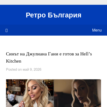
Skip
to
Ретро България
content
Menu
Синът на Джулиана Гани е готов за Hell’s
Kitchen
Posted on май 9, 2026