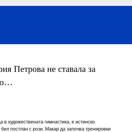
ия Петрова не ставала за
то…
а в художествената гимнастика, е истинско
 бил постлан с рози. Макар да започва тренировки