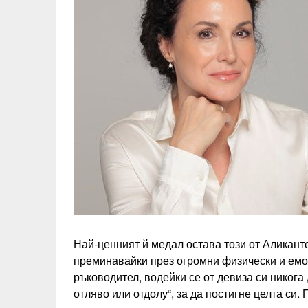
Най-ценният й медал остава този от Аликанте
преминавайки през огромни физически и емо
ръководител, водейки се от девиза си никога 
отляво или отдолу“, за да постигне целта си.