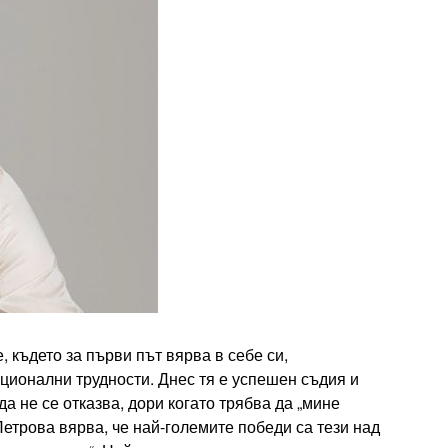
, където за първи път вярва в себе си,
ционални трудности. Днес тя е успешен съдия и
да не се отказва, дори когато трябва да „мине
 Петрова вярва, че най-големите победи са тези над