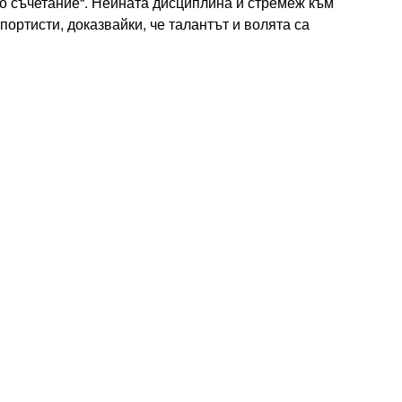
но съчетание“. Нейната дисциплина и стремеж към
ортисти, доказвайки, че талантът и волята са