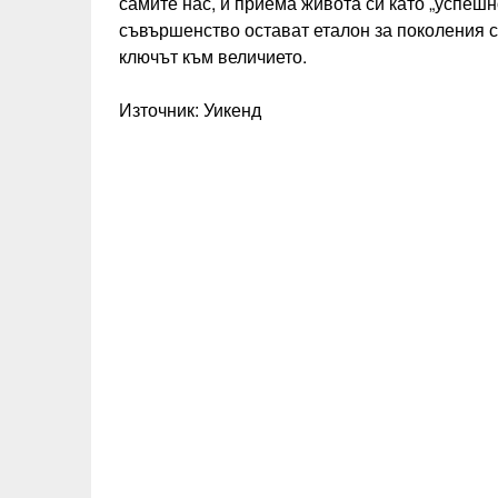
самите нас, и приема живота си като „успеш
съвършенство остават еталон за поколения сп
ключът към величието.
Източник: Уикенд