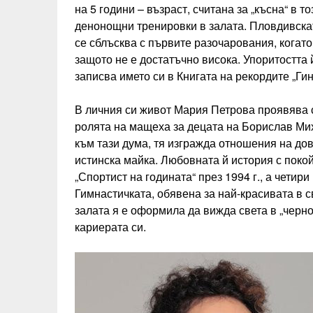
на 5 години – възраст, считана за „късна“ в т
денонощни тренировки в залата. Пловдивскат
се сблъсква с първите разочарования, когато 
защото не е достатъчно висока. Упоритостта й
записва името си в Книгата на рекордите „Гин
В личния си живот Мария Петрова проявява с
ролята на мащеха за децата на Борислав Ми
към тази дума, тя изгражда отношения на дов
истинска майка. Любовната й история с пок
„Спортист на годината“ през 1994 г., а четир
Гимнастичката, обявена за най-красивата в св
залата я е оформила да вижда света в „черно
кариерата си.