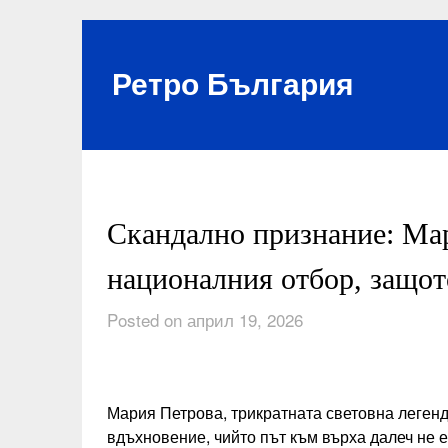
Skip
to
content
Ретро България
Скандално признание: Мар
националния отбор, защо
Posted on април 19, 2026
Мария Петрова, трикратната световна легенд
вдъхновение, чийто път към върха далеч не е