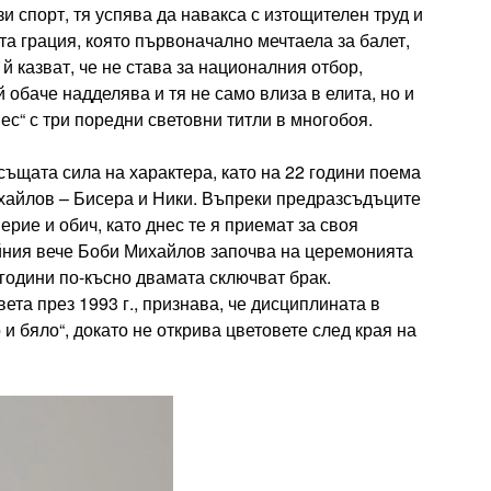
ози спорт, тя успява да навакса с изтощителен труд и
а грация, която първоначално мечтаела за балет,
й казват, че не става за националния отбор,
 обаче надделява и тя не само влиза в елита, но и
ес“ с три поредни световни титли в многобоя.
ъщата сила на характера, като на 22 години поема
хайлов – Бисера и Ники. Въпреки предразсъдъците
ерие и обич, като днес те я приемат за своя
ойния вече Боби Михайлов започва на церемонията
и години по-късно двамата сключват брак.
ета през 1993 г., признава, че дисциплината в
 и бяло“, докато не открива цветовете след края на