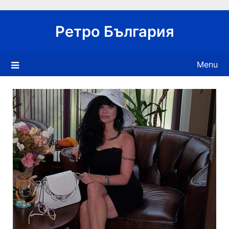
Skip
to
Ретро България
content
Menu