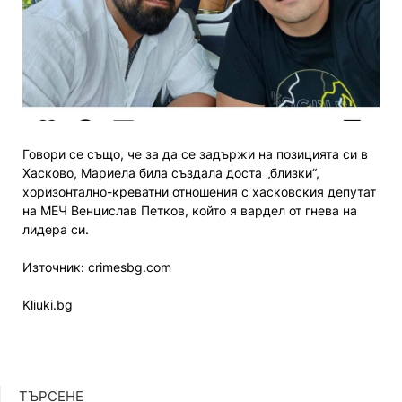
Говори се също, че за да се задържи на позицията си в
Хасково, Мариела била създала доста „близки“,
хоризонтално-креватни отношения с хасковския депутат
на МЕЧ Венцислав Петков, който я вардел от гнева на
лидера си.
Източник: crimesbg.com
Kliuki.bg
ТЪРСЕНЕ