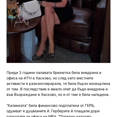
Преди 3 години палавата брюнетка била внедрена в
офиса на ИТН в Хасково, но след като местните
активисти я разконспирирали, тя била бързо изхвърлена
от там. В последствие е имало опит да бъде внедрена и
във Възраждане в Хасково, но и от там е била напъдена.
“Калинката” била финансово подплатена от ГЕРБ,
одумват я душманите й. Герберите й плащали дори
разходите за офиса на МЕЧ. “Поредно кадрово