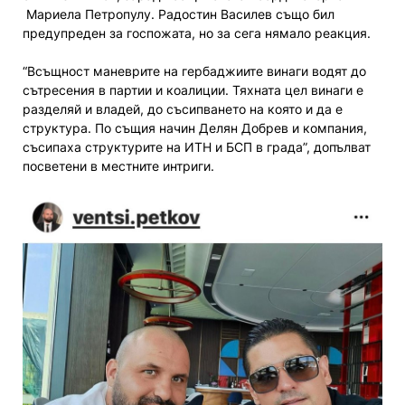
Мариела Петропулу. Радостин Василев също бил
предупреден за госпожата, но за сега нямало реакция.
“Всъщност маневрите на гербаджиите винаги водят до
сътресения в партии и коалиции. Тяхната цел винаги е
разделяй и владей, до съсипването на която и да е
структура. По същия начин Делян Добрев и компания,
съсипаха структурите на ИТН и БСП в града”, допълват
посветени в местните интриги.