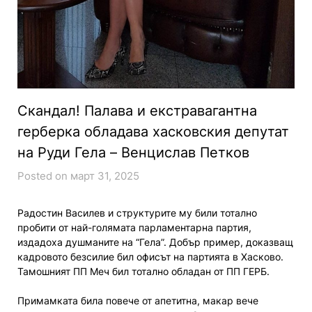
Скандал! Палава и екстравагантна
герберка обладава хасковския депутат
на Руди Гела – Венцислав Петков
Posted on март 31, 2025
Радостин Василев и структурите му били тотално
пробити от най-голямата парламентарна партия,
издадоха душманите на “Гела”. Добър пример, доказващ
кадровото безсилие бил офисът на партията в Хасково.
Тамошният ПП Меч бил тотално обладан от ПП ГЕРБ.
Примамката била повече от апетитна, макар вече