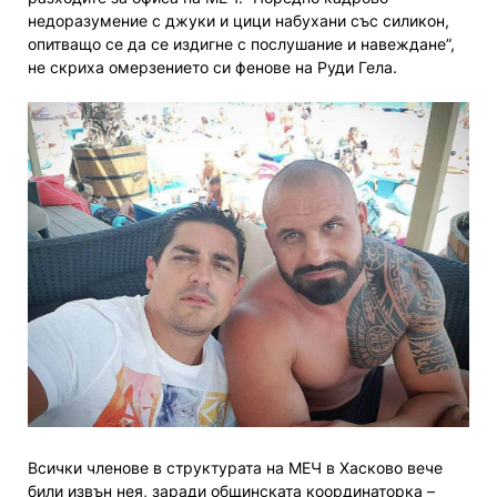
недоразумение с джуки и цици набухани със силикон,
опитващо се да се издигне с послушание и навеждане”,
не скриха омерзението си фенове на Руди Гела.
Всички членове в структурата на МЕЧ в Хасково вече
били извън нея, заради общинската координаторка –