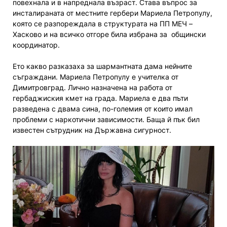
повехнала и в напреднала възраст. Става въпрос за
инсталираната от местните гербери Мариела Петропулу,
която се разпореждала в структурата на ПП МЕЧ –
Хасково и на всичко отгоре била избрана за общински
координатор.
Ето какво разказаха за шармантната дама нейните
съграждани. Мариела Петропулу е учителка от
Димитровград. Лично назначена на работа от
гербаджиския кмет на града. Мариела е два пъти
разведена с двама сина, по-големия от които имал
проблеми с наркотични зависимости. Баща й пък бил
известен сътрудник на Държавна сигурност.